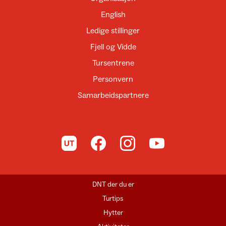
English
Ledige stillinger
Fjell og Vidde
Tursentrene
Personvern
Samarbeidspartnere
Til UT.no
Til DNT på Facebook
Til DNT på Instagram
Til DNT på YouTube
DNT der du er
Turtips
Hytter