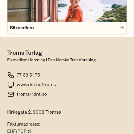
Bli medlem
Troms Turlag
En medlemsforening i Den Norske Turistforening
77 68 51 75
www.dnt.no/troms
troms@dnt.no
Kirkegata 2, 9008 Tromsø
Fakturaadresse:
EHF/PDF til