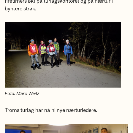
firetimers økt på turlagskontoret og på nærtur i
bynære strøk.
Foto: Marc Weitz
Troms turlag har nå ni nye nærturledere.