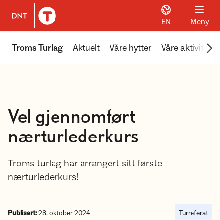
EN
Meny
Til DNT.no forside
Scr
Troms Turlag
Aktuelt
Våre hytter
Våre aktiviteter
Vel gjennomført
nærturlederkurs
Troms turlag har arrangert sitt første
nærturlederkurs!
Publisert:
28. oktober 2024
Turreferat