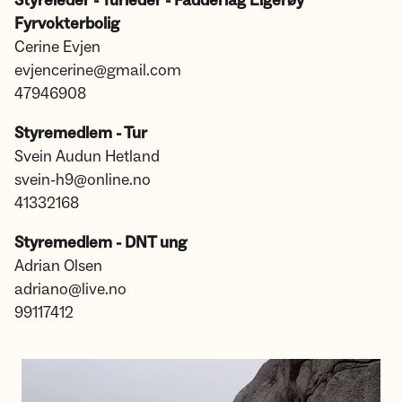
Styreleder - Turleder - Fadderlag Eigerøy
Fyrvokterbolig
Cerine Evjen
evjencerine@gmail.com
47946908
Styremedlem - Tur
Svein Audun Hetland
svein-h9@online.no
41332168
Styremedlem - DNT ung
Adrian Olsen
adriano@live.no
99117412