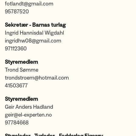
fotlandt@gmail.com
95787520
Sekretær - Barnas turlag
Ingrid Hannisdal Wigdahl
ingridhw08@gmail.com
97112360
Styremedlem
Trond Sømme
trondstroem@hotmail.com
41503677
Styremedlem
Geir Anders Hadland
geir@el-experten.no
97784668