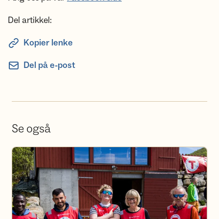
Del artikkel:
Kopier lenke
Del på e-post
Se også
Bli frivillig