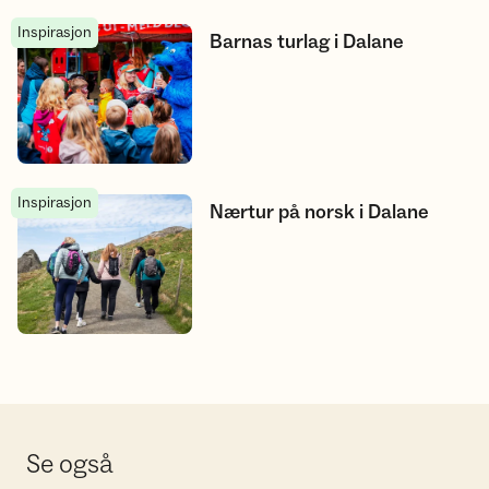
Inspirasjon
Barnas turlag i Dalane
Barnas turlag i Dalane
Inspirasjon
Nærtur på norsk i Dalane
Nærtur på norsk i Dalane
Se også