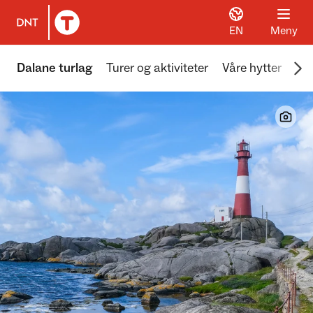
EN
Meny
Til DNT.no forside
Scr
Dalane turlag
Turer og aktiviteter
Våre hytter
Friv