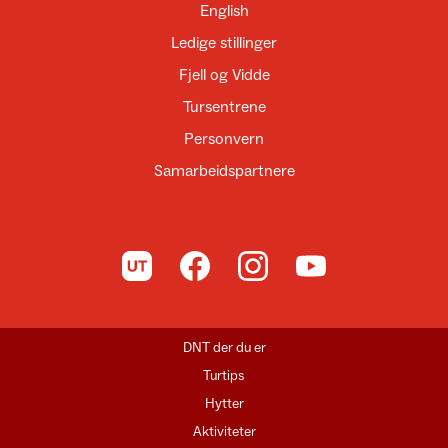
English
Ledige stillinger
Fjell og Vidde
Tursentrene
Personvern
Samarbeidspartnere
Til UT.no
Til DNT på Facebook
Til DNT på Instagram
Til DNT på YouTube
DNT der du er
Turtips
Hytter
Aktiviteter