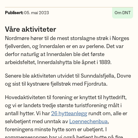
Publisert:
05. mai 2023
Om DNT
Våre aktiviteter
Nordmøre hører til de mest storslagne strøk i Norges
fjellverden, og Innerdalen er en av perlene. Det var
derfor naturlig at Innerdalen ble det første
arbeidsfeltet, Innerdalshytta ble åpnet i 1889.
Senere ble aktiviteten utvidet til Sunndalsfjella, Dovre
og sist til kystnære fjellstrøk med Fjordruta.
Hovedaktiviteten til forening er knyttet til hyttedrift,
og vi er landets tredje største turistforening målt i
antall hytter. Vi har
26 hytteanlegg
rundt om, alle er
selvbetjent med unntak av
Loennechenbua
,
foreningens minste hytte som er ubetjent. I
sommersesongen har vi også betjent hytte på fire