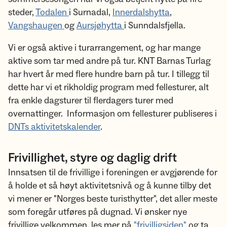
steder,
Todalen
i Surnadal,
Innerdalshytta
,
Vangshaugen
og
Aursjøhytta
i Sunndalsfjella.
Vi er også aktive i turarrangement, og har mange
aktive som tar med andre på tur. KNT Barnas Turlag
har hvert år med flere hundre barn på tur. I tillegg til
dette har vi et rikholdig program med fellesturer, alt
fra enkle dagsturer til flerdagers turer med
overnattinger. Informasjon om fellesturer publiseres i
DNTs aktivitetskalender
.
Frivillighet, styre og daglig drift
Innsatsen til de frivillige i foreningen er avgjørende for
å holde et så høyt aktivitetsnivå og å kunne tilby det
vi mener er "Norges beste turisthytter", det aller meste
som foregår utføres på dugnad. Vi ønsker nye
frivillige velkommen, les mer på
"frivilligsiden"
og ta