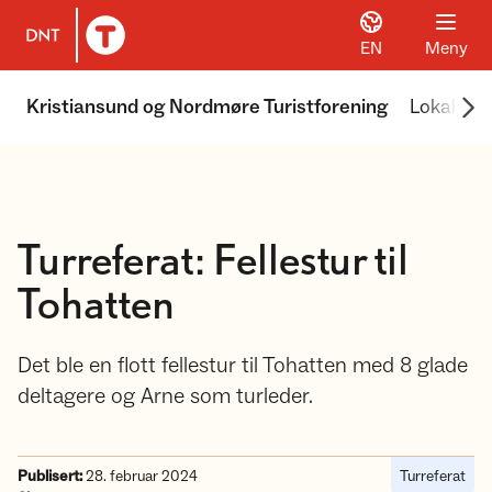
EN
Meny
Til DNT.no forside
Scr
Kristiansund og Nordmøre Turistforening
Lokale tur
Turreferat: Fellestur til
Tohatten
Det ble en flott fellestur til Tohatten med 8 glade
deltagere og Arne som turleder.
Publisert:
28. februar 2024
Turreferat