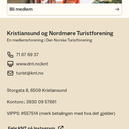
Bli medlem
Kristiansund og Nordmøre Turistforening
En medlemsforening i Den Norske Turistforening
71 67 69 37
www.dnt.no/knt
turist@knt.no
Storgata 8, 6509 Kristiansund
Kontonr.: 3930 09 57661
VIPPS: #557514 (merk betalingen med hva det gjelder)
Følg KNT på Instagram