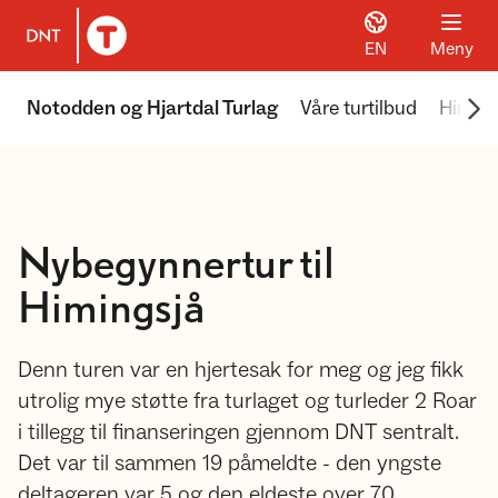
EN
Meny
Til DNT.no forside
Scr
Notodden og Hjartdal Turlag
Våre turtilbud
Himing
Nybegynnertur til
Himingsjå
Denn turen var en hjertesak for meg og jeg fikk
utrolig mye støtte fra turlaget og turleder 2 Roar
i tillegg til finanseringen gjennom DNT sentralt.
Det var til sammen 19 påmeldte - den yngste
deltageren var 5 og den eldeste over 70.