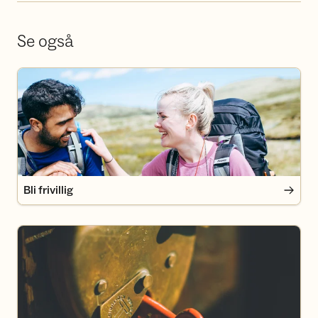
Se også
Bli frivillig
Bli frivillig
Bli medlem