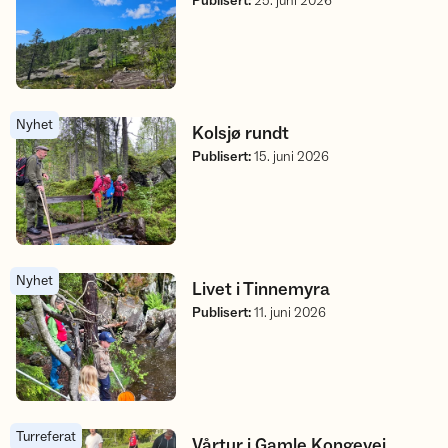
Publisert
:
25. juni 2026
Nyhet
Kolsjø rundt
Kolsjø rundt
Publisert
:
15. juni 2026
Nyhet
Livet i Tinnemyra
Livet i Tinnemyra
Publisert
:
11. juni 2026
Turreferat
Vårtur i Gamle Kongevei
Vårtur i Gamle Kongevei