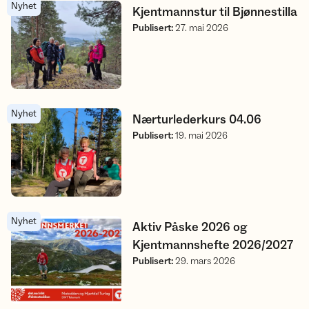
Nyhet
Kjentmannstur til Bjønnestilla
Kjentmannstur til Bjønnestilla
Publisert
:
27. mai 2026
Nyhet
Nærturlederkurs 04.06
Nærturlederkurs 04.06
Publisert
:
19. mai 2026
Nyhet
Aktiv Påske 2026 og Kjentmannshefte 2026/2027
Aktiv Påske 2026 og
Kjentmannshefte 2026/2027
Publisert
:
29. mars 2026