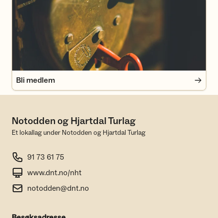
Bli medlem
Bli medlem
Notodden og Hjartdal Turlag
Et lokallag under Notodden og Hjartdal Turlag
91 73 61 75
www.dnt.no/nht
notodden@dnt.no
Besøksadresse