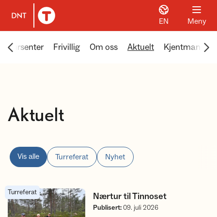
EN
Meny
Til DNT.no forside
Scroll menyen mot venstre
Scr
Tursenter
Frivillig
Om oss
Aktuelt
Kjentmannsm
Aktuelt
Vis alle
Turreferat
Nyhet
Turreferat
Nærtur til Tinnoset
Nærtur til Tinnoset
Publisert
:
09. juli 2026