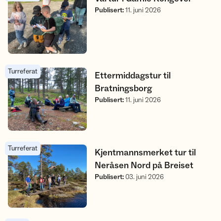
Publisert
:
11. juni 2026
Turreferat
Ettermiddagstur til Bratningsborg
Ettermiddagstur til
Bratningsborg
Publisert
:
11. juni 2026
Turreferat
Kjentmannsmerket tur til Neråsen Nord på Breiset
Kjentmannsmerket tur til
Neråsen Nord på Breiset
Publisert
:
03. juni 2026