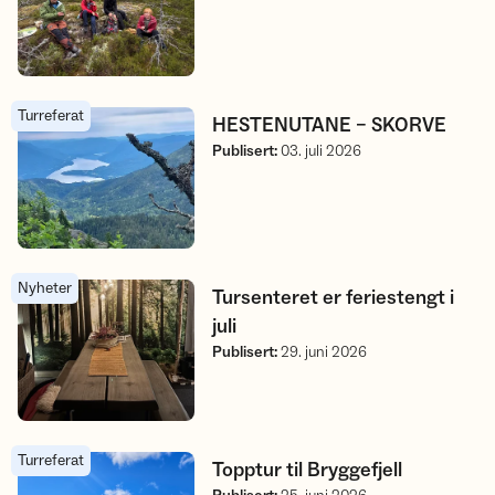
Turreferat
HESTENUTANE – SKORVE
HESTENUTANE – SKORVE
Publisert
:
03. juli 2026
Nyheter
Tursenteret er feriestengt i juli
Tursenteret er feriestengt i
juli
Publisert
:
29. juni 2026
Turreferat
Topptur til Bryggefjell
Topptur til Bryggefjell