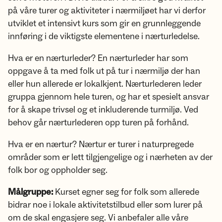
på våre turer og aktiviteter i nærmiljøet har vi derfor
utviklet et intensivt kurs som gir en grunnleggende
innføring i de viktigste elementene i nærturledelse.
Hva er en nærturleder? En nærturleder har som
oppgave å ta med folk ut på tur i nærmiljø der han
eller hun allerede er lokalkjent. Nærturlederen leder
gruppa gjennom hele turen, og har et spesielt ansvar
for å skape trivsel og et inkluderende turmiljø. Ved
behov går nærturlederen opp turen på forhånd.
Hva er en nærtur? Nærtur er turer i naturpregede
områder som er lett tilgjengelige og i nærheten av der
folk bor og oppholder seg.
Målgruppe:
Kurset egner seg for folk som allerede
bidrar noe i lokale aktivitetstilbud eller som lurer på
om de skal engasjere seg. Vi anbefaler alle våre