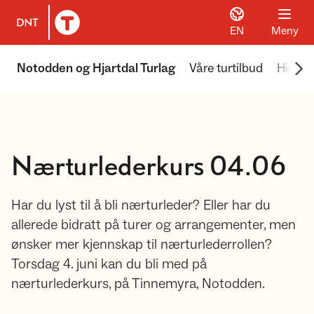
EN
Meny
Til DNT.no forside
Scr
Notodden og Hjartdal Turlag
Våre turtilbud
Himing
Nærturlederkurs 04.06
Har du lyst til å bli nærturleder? Eller har du
allerede bidratt på turer og arrangementer, men
ønsker mer kjennskap til nærturlederrollen?
Torsdag 4. juni kan du bli med på
nærturlederkurs, på Tinnemyra, Notodden.