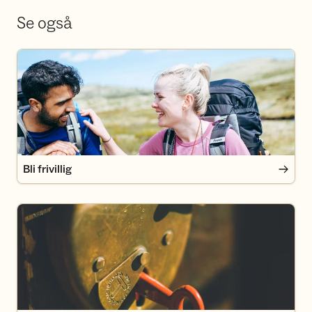
Se også
Bli frivillig
Bli frivillig
Bli medlem