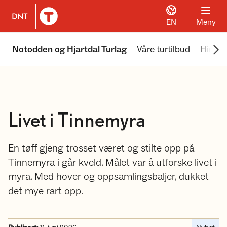
EN
Meny
Til DNT.no forside
Scr
Notodden og Hjartdal Turlag
Våre turtilbud
Himing
Livet i Tinnemyra
En tøff gjeng trosset været og stilte opp på
Tinnemyra i går kveld. Målet var å utforske livet i
myra. Med hover og oppsamlingsbaljer, dukket
det mye rart opp.