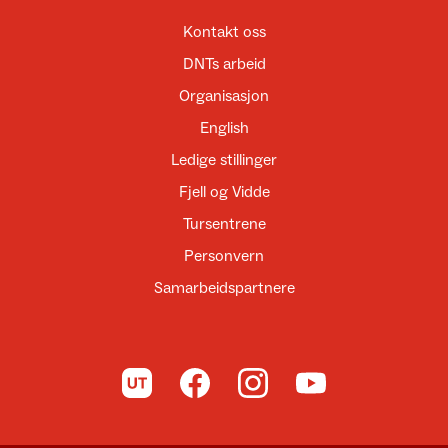
Kontakt oss
DNTs arbeid
Organisasjon
English
Ledige stillinger
Fjell og Vidde
Tursentrene
Personvern
Samarbeidspartnere
Til UT.no
Til DNT på Facebook
Til DNT på Instagram
Til DNT på YouTube