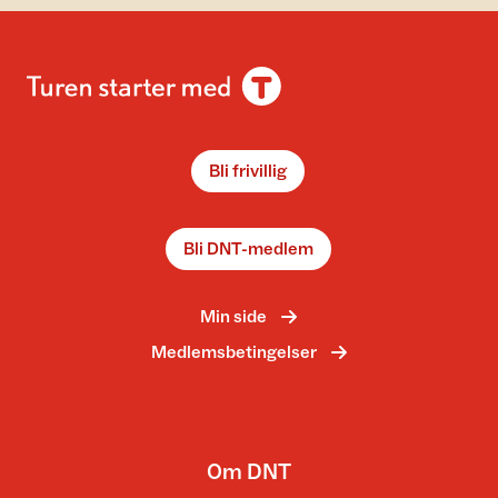
Bli frivillig
Bli DNT-medlem
Min side
Medlemsbetingelser
Om DNT