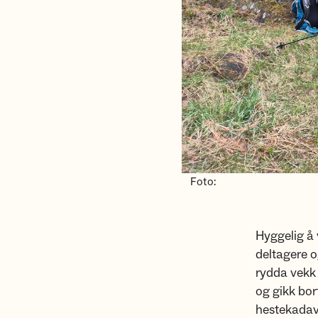
Foto:
Hyggelig å 
deltagere o
rydda vekk 
og gikk bor
hestekadave