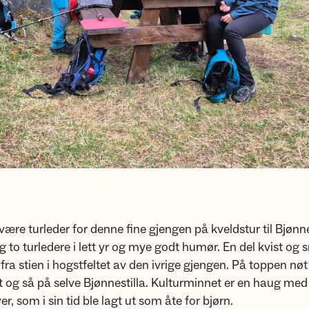
være turleder for denne fine gjengen på kveldstur til Bjønnes
g to turledere i lett yr og mye godt humør. En del kvist og 
fra stien i hogstfeltet av den ivrige gjengen. På toppen nøt 
t og så på selve Bjønnestilla. Kulturminnet er en haug med 
r, som i sin tid ble lagt ut som åte for bjørn.