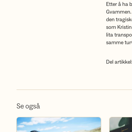
Etter å ha 
Gvammen. De
den tragisk
som Kristin
lita transp
samme tur
Del artikkel
Se også
Bli frivillig
Bli medlem