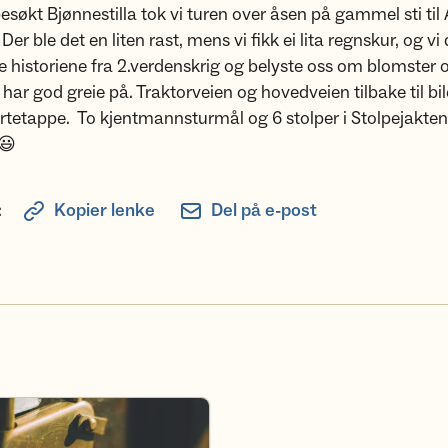
besøkt Bjønnestilla tok vi turen over åsen på gammel sti til 
r ble det en liten rast, mens vi fikk ei lita regnskur, og vi
e historiene fra 2.verdenskrig og belyste oss om blomster
 har god greie på. Traktorveien og hovedveien tilbake til bil
ortetappe. To kjentmannsturmål og 6 stolper i Stolpejakten
😃
:
Kopier lenke
Del på e-post