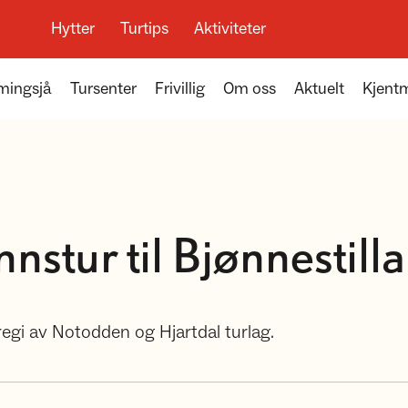
Hytter
Turtips
Aktiviteter
mingsjå
Tursenter
Frivillig
Om oss
Aktuelt
Kjent
stur til Bjønnestilla
i regi av Notodden og Hjartdal turlag.