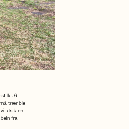
tilla. 6
små trær ble
vi utsikten
bein fra