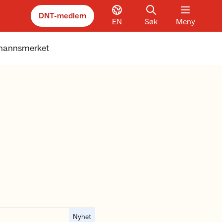
DNT-medlem
EN
Søk
Meny
mannsmerket
Nyhet