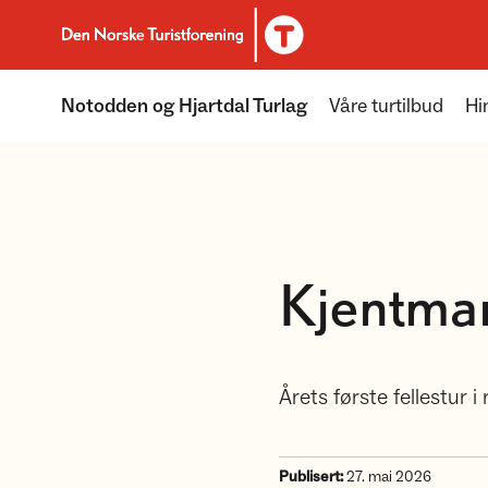
Til DNT.no forside
Notodden og Hjartdal Turlag
Våre turtilbud
Hi
Kjentmann
Årets første fellestur 
Publisert:
27. mai 2026