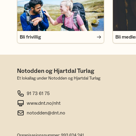
Bli frivillig
Bli medl
Notodden og Hjartdal Turlag
Et lokallag under Notodden og Hjartdal Turlag
91 73 61 75
www.dnt.no/nht
notodden@dnt.no
Organisasjonsnummer: 993 624 241