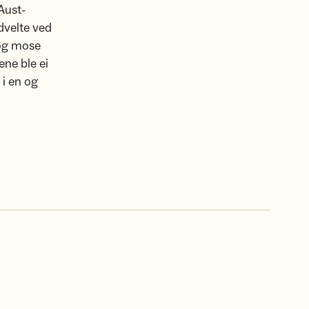
Aust-
 dvelte ved
 og mose
ene ble ei
 i en og