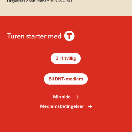
Organisasjonsnummer: 993 624 241
Bli frivillig
Bli DNT-medlem
Min side
Medlemsbetingelser