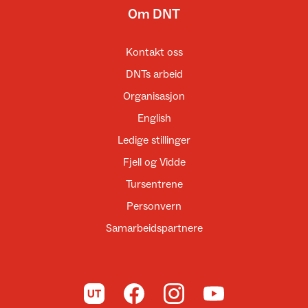
Om DNT
Kontakt oss
DNTs arbeid
Organisasjon
English
Ledige stillinger
Fjell og Vidde
Tursentrene
Personvern
Samarbeidspartnere
Til UT.no
Til DNT på Facebook
Til DNT på Instagram
Til DNT på YouTube