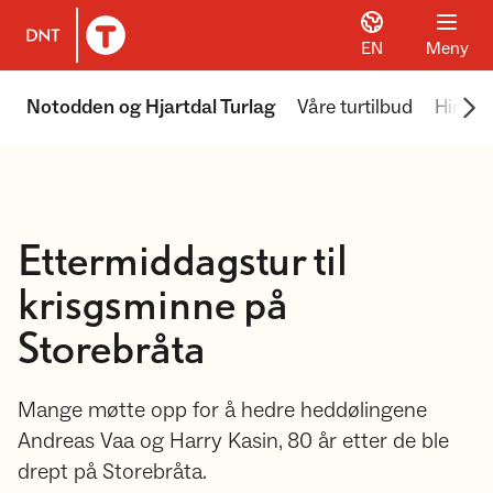
EN
Meny
Til DNT.no forside
Scr
Notodden og Hjartdal Turlag
Våre turtilbud
Himing
Ettermiddagstur til
krisgsminne på
Storebråta
Mange møtte opp for å hedre heddølingene
Andreas Vaa og Harry Kasin, 80 år etter de ble
drept på Storebråta.