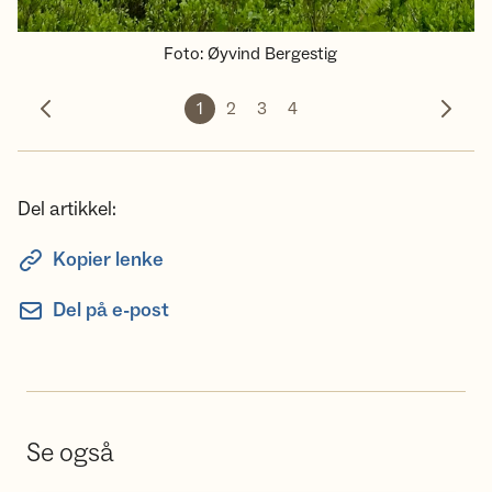
Foto
:
Øyvind Bergestig
1
2
3
4
Forrige bilde
Neste 
Del artikkel:
Kopier lenke
Del på e-post
Se også