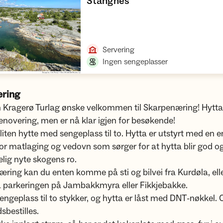
,
Stangnes
Åpne hytte
,
Servering
,
Ingen sengeplasser
ring
n Kragerø Turlag ønske velkommen til Skarpenæring! Hytta
renovering, men er nå klar igjen for besøkende!
 liten hytte med sengeplass til to. Hytta er utstyrt med en e
or matlaging og vedovn som sørger for at hytta blir god o
elig nyte skogens ro.
æring kan du enten komme på sti og bilvei fra Kurdøla, elle
ra parkeringen på Jambakkmyra eller Fikkjebakke.
sengeplass til to stykker, og hytta er låst med DNT-nøkkel.
bestilles.