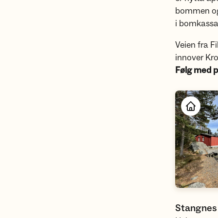
bommen ogs
i bomkassa
Veien fra F
innover Kro
Følg med p
Stangnes