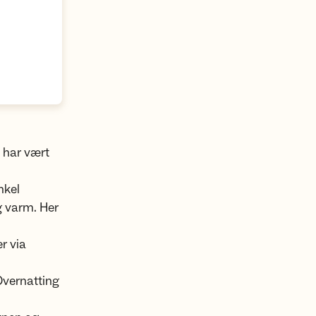
 har vært
nkel
g varm. Her
r via
 Overnatting