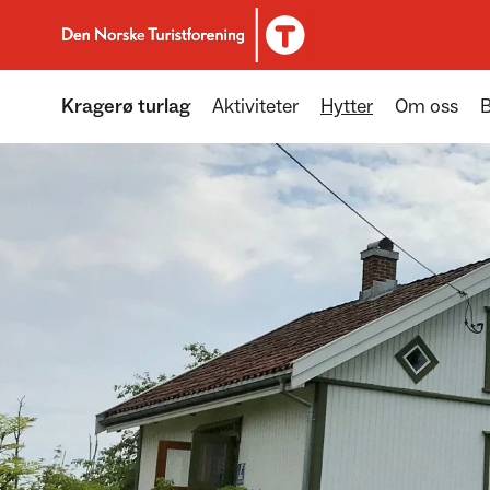
Til DNT.no forside
Kragerø turlag
Aktiviteter
Hytter
Om oss
B