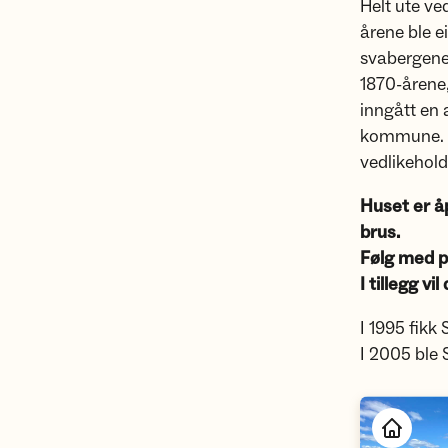
Helt ute ve
årene ble 
svabergene 
1870-årene,
inngått en
kommune. A
vedlikehol
Huset er å
brus.
Følg med p
I tillegg vi
I 1995 fikk
I 2005 ble