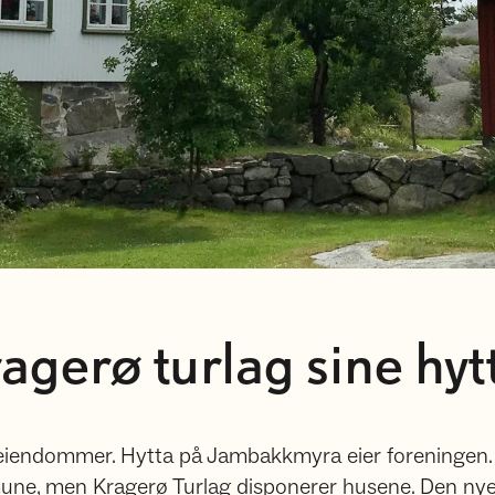
agerø turlag sine hyt
 eiendommer. Hytta på Jambakkmyra eier foreningen.
mune, men Kragerø Turlag disponerer husene. Den ny