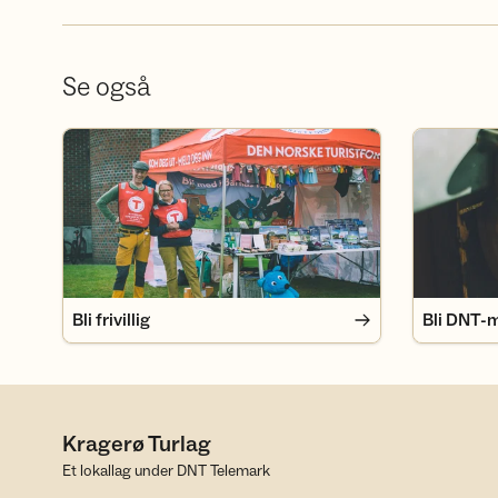
Se også
Bli frivillig
Bli DNT-m
Bli frivillig
Bli DNT-
Kragerø Turlag
Et lokallag under DNT Telemark