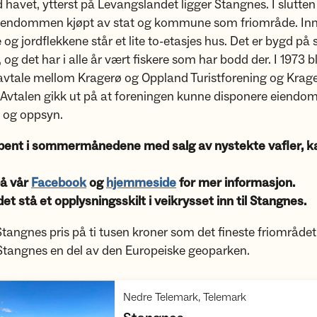
d havet, ytterst på Levangslandet ligger Stangnes. I slutte
eiendommen kjøpt av stat og kommune som friområde. In
og jordflekkene står et lite to-etasjes hus. Det er bygd på 
 og det har i alle år vært fiskere som har bodd der. I 1973 b
 avtale mellom Kragerø og Oppland Turistforening og Krag
vtalen gikk ut på at foreningen kunne disponere eiend
d og oppsyn.
pent i sommermånedene med salg av nystekte vafler, kaf
å vår
Facebook
og
hjemmeside
for mer informasjon.
l det stå et opplysningsskilt i veikrysset inn til Stangnes.
 Stangnes pris på ti tusen kroner som det fineste friområdet
 Stangnes en del av den Europeiske geoparken.
,
Nedre Telemark, Telemark