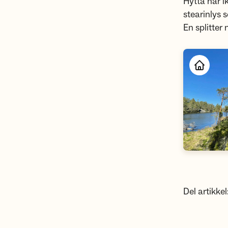
Hytta har i
stearinlys 
En splitter
Del artikkel