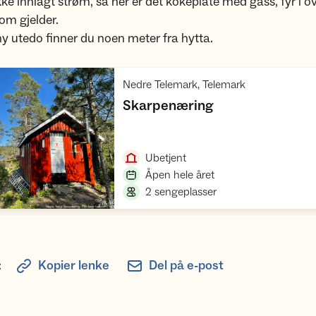
kke innlagt strøm, så her er det kokeplate med gass, fyr i 
som gjelder.
 ny utedo finner du noen meter fra hytta.
,
Nedre Telemark, Telemark
,
Skarpenæring
Åpne hytte
,
Ubetjent
,
Åpen hele året
,
2 sengeplasser
:
Kopier lenke
Del på e-post