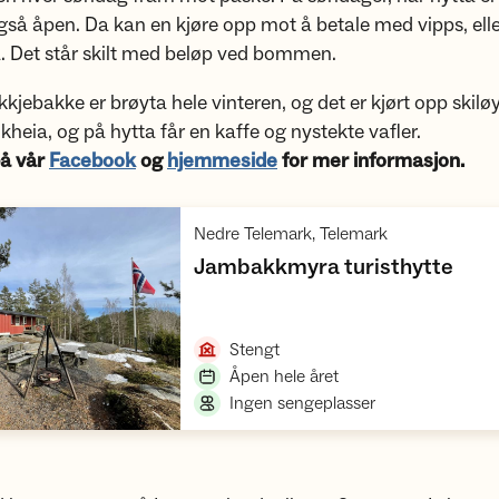
å åpen. Da kan en kjøre opp mot å betale med vipps, elle
. Det står skilt med beløp ved bommen.
ikkjebakke er brøyta hele vinteren, og det er kjørt opp skilø
kheia, og på hytta får en kaffe og nystekte vafler.
å vår
Facebook
og
hjemmeside
for mer informasjon.
,
Nedre Telemark, Telemark
,
Jambakkmyra turisthytte
Åpne hytte
,
Stengt
,
Åpen hele året
,
Ingen sengeplasser