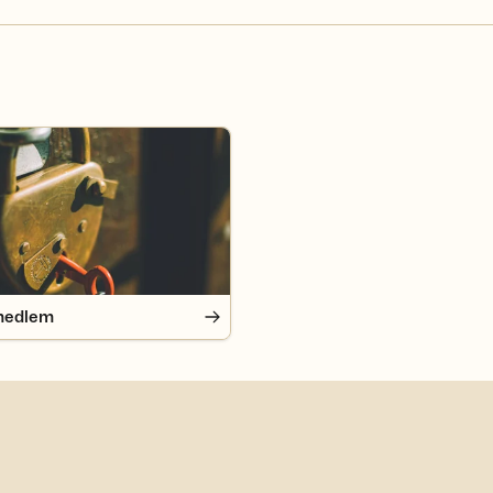
edlem
medlem