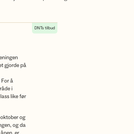
DNTs tilbud
reningen
et gjorde på
 For å
råde i
ass like før
 oktober og
ngen, og da
 åpen, er