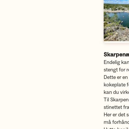
Skarpenæ
Endelig ka
stengt for 
Dette er en
kokeplate f
kan du virk
Til Skarpen
stinettet f
Her er det 
må forhånds