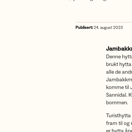
Publisert:
24. august 2023
Jambakkm
Denne hytta
brukt hytta
alle de and
Jambakkmyr
komme til 
Sannidal. K
bommen.
Turisthytt
fram til og
er hytta åp