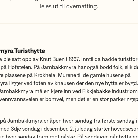
leies ut til overnatting.
yra Turisthytte
 ble satt opp av Knut Buen i 1967. Inntil da hadde turistfo
 på Hofstølen. På Jambakkmyra har også bodd folk, slik d
re plassene på Krokheia. Murene til de gamle husene på
a ligger ved foten av knausen der den nye hytta er bygd.
Jambakkmyra må en kjøre inn ved Fikkjebakke industriom
vennvannsveien er bomvei, men det er en stor parkeringspl
a på Jambakkmyra er åpen hver søndag fra første søndag i
 med 3dje søndag i desember. 2. juledag starter hovedseso
en hver søndag fram mot påske. På søndager, når hytta er