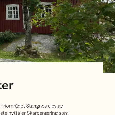
ter
 Friområdet Stangnes eies av
este hytta er Skarpenæring som