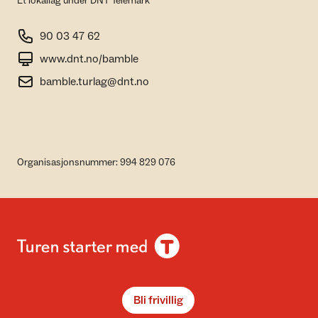
Et lokallag under DNT Telemark
90 03 47 62
www.dnt.no/bamble
bamble.turlag@dnt.no
Organisasjonsnummer: 994 829 076
Bli frivillig