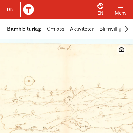
EN
Meny
Til DNT.no forside
Scr
Bamble turlag
Om oss
Aktiviteter
Bli frivillig
Ak