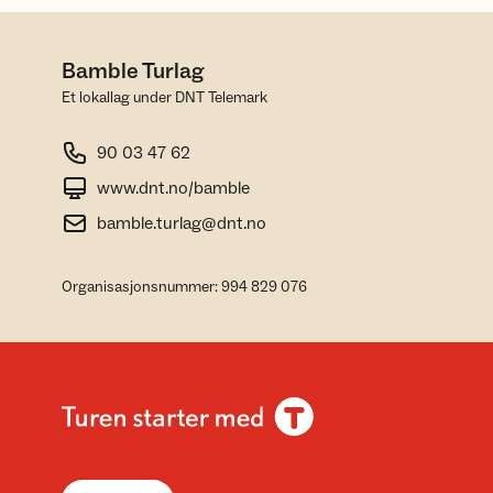
Bamble Turlag
Et lokallag under DNT Telemark
90 03 47 62
www.dnt.no/bamble
bamble.turlag@dnt.no
Organisasjonsnummer: 994 829 076