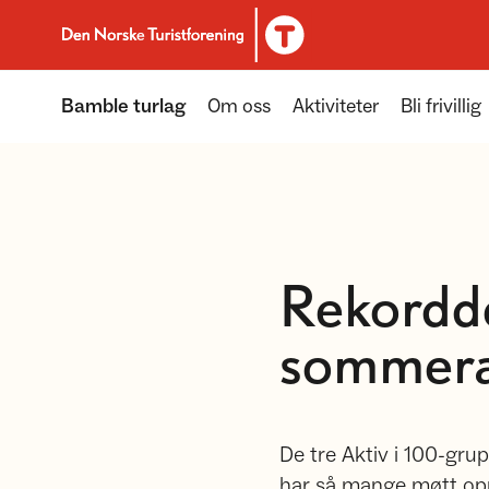
Til DNT.no forside
Bamble turlag
Om oss
Aktiviteter
Bli frivillig
Rekordde
sommera
De tre Aktiv i 100-grup
har så mange møtt opp