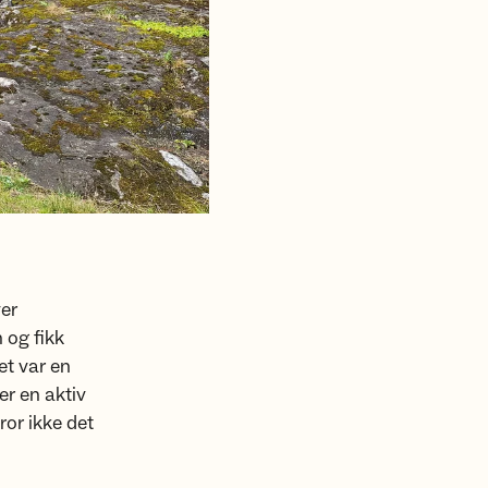
ver
 og fikk
et var en
r en aktiv
ror ikke det