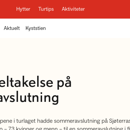
Hytter
Turtips
Aktiviteter
Aktuelt
Kyststien
ltakelse på
vslutning
pene i turlaget hadde sommeravslutning på Sjøterrasse
 – 73 kvinner og menn – til en sommeravslutning i f