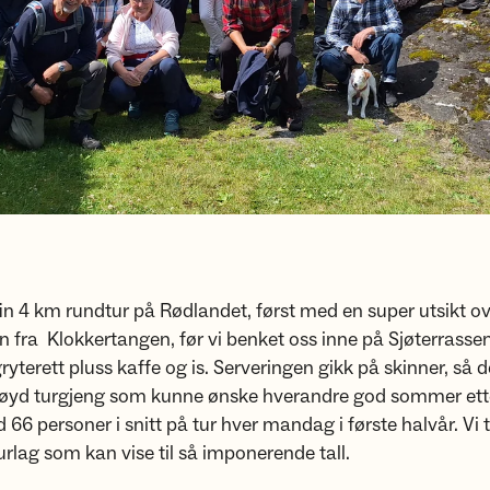
fin 4 km rundtur på Rødlandet, først med en super utsikt o
 fra Klokkertangen, før vi benket oss inne på Sjøterrassen
ryterett pluss kaffe og is. Serveringen gikk på skinner, så d
øyd turgjeng som kunne ønske hverandre god sommer ette
66 personer i snitt på tur hver mandag i første halvår. Vi t
rlag som kan vise til så imponerende tall.