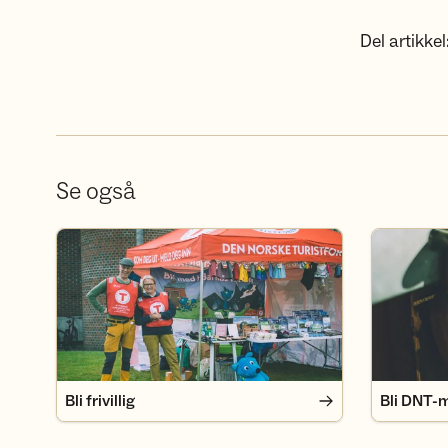
Del artikkel
Se også
Bli frivillig
Bli DNT-m
Bli frivillig
Bli DNT-