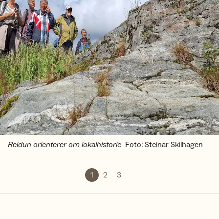
Reidun orienterer om lokalhistorie
Foto
:
Steinar Skilhagen
1
2
3