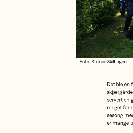
Foto: Steinar Skilhagen
Det ble en 
skjærgården
servert en g
meget forn
sesong med 
er mange tu