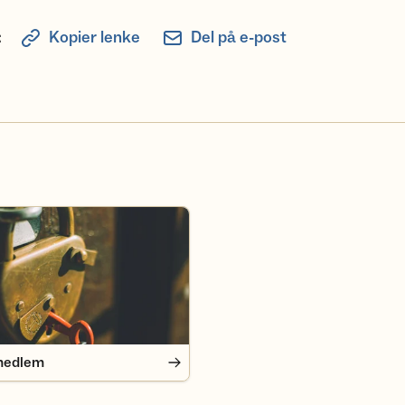
:
Kopier lenke
Del på e-post
edlem
medlem