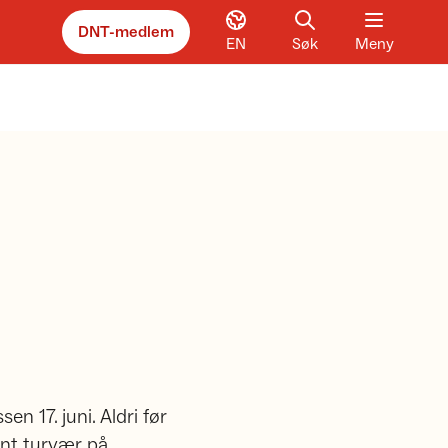
DNT-medlem
EN
Søk
Meny
n 17. juni. Aldri før
int turvær på