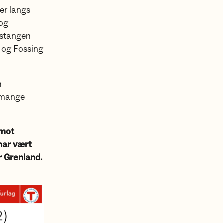
er langs
 og
dstangen
 og Fossing
m
d mange
 mot
har vært
r Grenland.