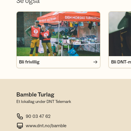
Se også
Bli frivillig
Bli DNT-m
Bli frivillig
Bli DNT-
Bamble Turlag
Et lokallag under DNT Telemark
90 03 47 62
www.dnt.no/bamble