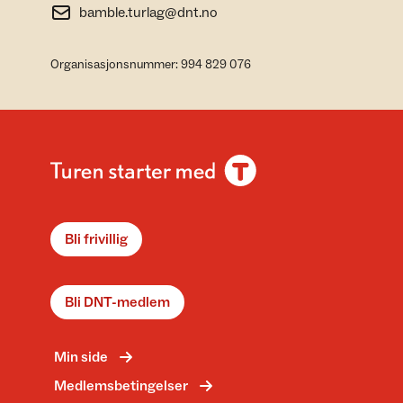
bamble.turlag@dnt.no
Organisasjonsnummer: 994 829 076
Bli frivillig
Bli DNT-medlem
Min side
Medlemsbetingelser