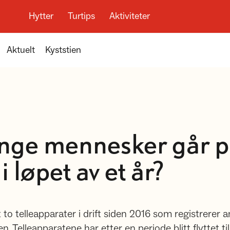
Hytter
Turtips
Aktiviteter
Aktuelt
Kyststien
nge mennesker går p
i løpet av et år?
to telleapparater i drift siden 2016 som registrerer a
n. Telleapparatene har etter en periode blitt flyttet ti