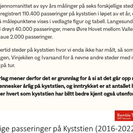
jennomsnittet av syv års målinger på seks forskjellige sted
 registrert 110.400 passeringer på kyststien i løpet av et år,
å målepunktene vises i vedlagte figur og tabell. Langesun
 drøyt 40.000 passeringer, mens Øvre Hovet mellom Valle
naue 2.000 passeringer.
lertid steder på kyststien hvor vi enda ikke har målt, så so
ngen, Vinjekilen og Ivarsand for å nevne andre steder me
på tur.
lag mener derfor det er grunnlag for å si at det går opp
nesker årlig på kyststien, og inntrykket er at antallet 
er hvert som kyststien har blitt bedre kjent også utenfo