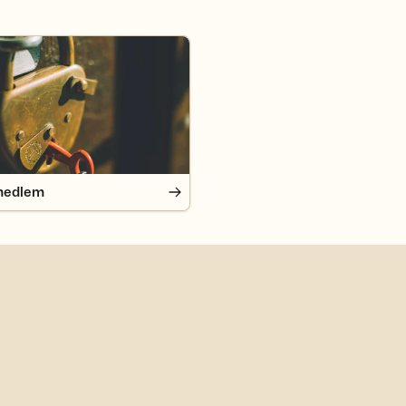
edlem
medlem