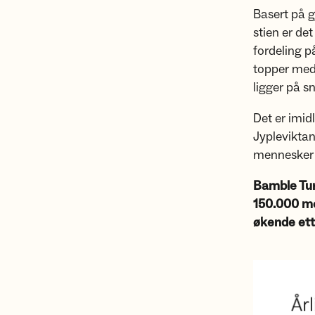
Basert på g
stien er det
fordeling p
topper med
ligger på s
Det er imid
Jyplevikta
mennesker 
Bamble Tur
150.000 men
økende ett