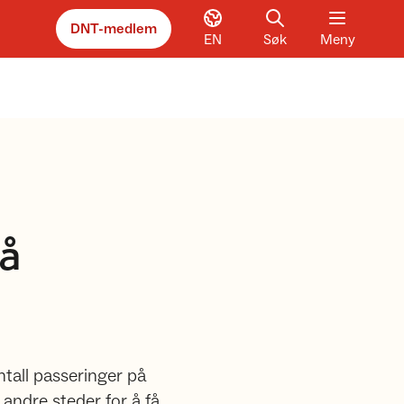
DNT-medlem
EN
Søk
Meny
å
ntall passeringer på
l andre steder for å få