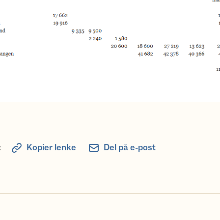
:
Kopier lenke
Del på e-post