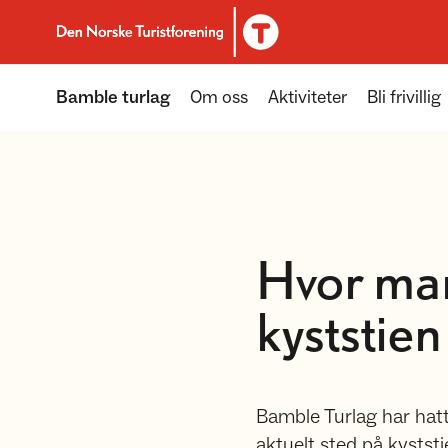
Til DNT.no forside
Bamble turlag
Om oss
Aktiviteter
Bli frivillig
Hvor ma
kyststien 
Bamble Turlag har hatt 
aktuelt sted på kyststie