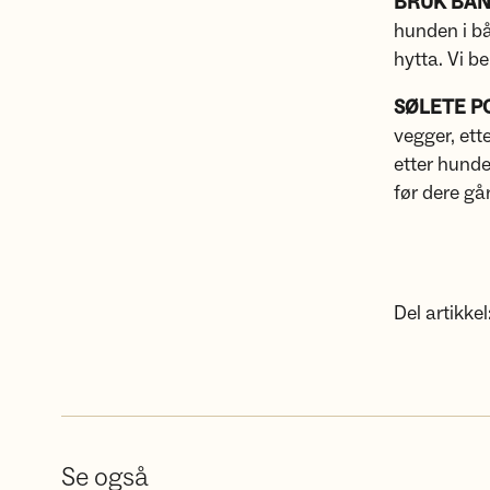
BRUK BÅ
hunden i bå
hytta. Vi be
SØLETE P
vegger, ett
etter hund
før dere gå
Del artikkel
Se også