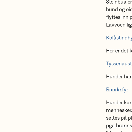
Steinbua er 
hund og eie
flyttes inn
Lavvoen lig
Kolåstindh
Her er det 
Tyssenaust
Hunder har 
Runde fyr
Hunder kan 
mennesker. 
settes på p
pga brannsik