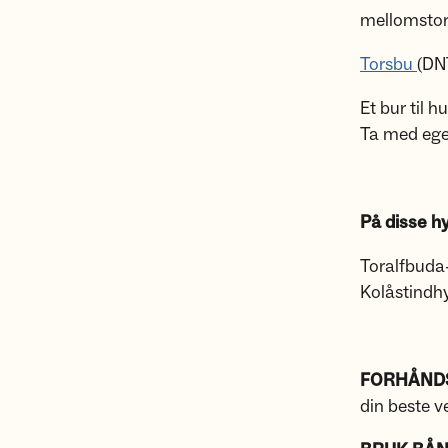
mellomstor
Torsbu
(DN
Et bur til 
Ta med eget
På disse h
Toralfbuda-
Kolåstindhyt
FORHÅNDS
din beste v