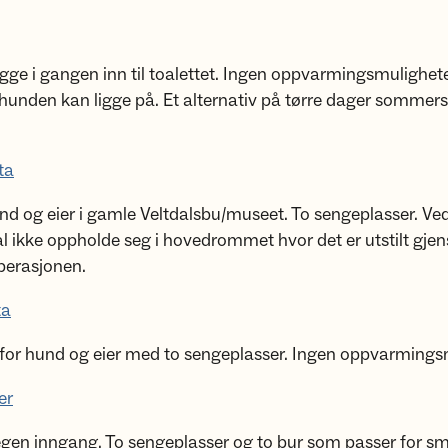
gge i gangen inn til toalettet. Ingen oppvarmingsmulighet
hunden kan ligge på. Et alternativ på tørre dager sommers
ta
d og eier i gamle Veltdalsbu/museet. To sengeplasser. Ve
 ikke oppholde seg i hovedrommet hvor det er utstilt gjen
perasjonen.
ta
 for hund og eier med to sengeplasser. Ingen oppvarmings
er
en inngang. To sengeplasser og to bur som passer for s