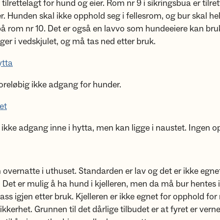
tilrettelagt for hund og eier. Rom nr 9 i sikringsbua er tilre
r. Hunden skal ikke opphold seg i fellesrom, og bur skal hel
 på rom nr 10. Det er også en lavvo som hundeeiere kan bru
ger i vedskjulet, og må tas ned etter bruk.
ytta
foreløbig ikke adgang for hunder.
et
ikke adgang inne i hytta, men kan ligge i naustet. Ingen 
overnatte i uthuset. Standarden er lav og det er ikke egnet
Det er mulig å ha hund i kjelleren, men da må bur hentes 
lass igjen etter bruk. Kjelleren er ikke egnet for opphold fo
kerhet. Grunnen til det dårlige tilbudet er at fyret er verne