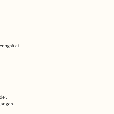
er også et
der.
gangen.