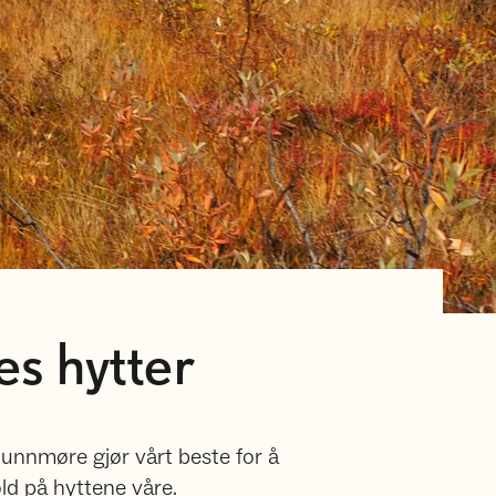
s hytter
unnmøre gjør vårt beste for å
old på hyttene våre.