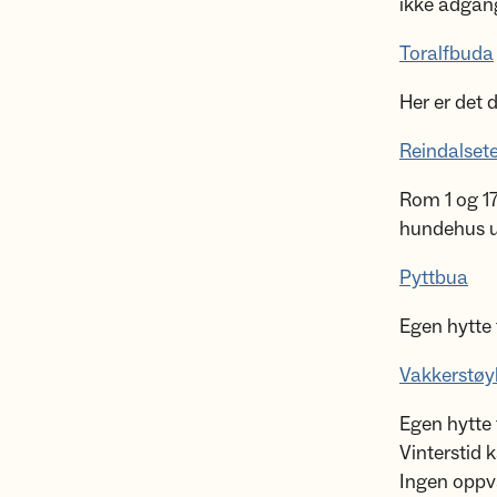
ikke adgang
Toralfbuda
Her er det d
Reindalsete
Rom 1 og 17
hundehus ut
Pyttbua
Egen hytte 
Vakkerstøy
Egen hytte 
Vinterstid 
Ingen oppv