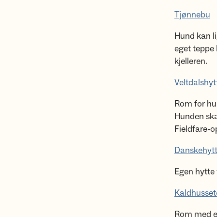
Tjønnebu
Hund kan li
eget teppe 
kjelleren.
Veltdalshyt
Rom for hun
Hunden skal
Fieldfare-o
Danskehyt
Egen hytte
Kaldhusset
Rom med eg