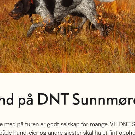
d på DNT Sunnmøre
e med på turen er godt selskap for mange. Vi i DNT S
t både hund, eier og andre gjester skal ha et fint opph