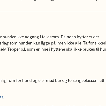
r hunder ikke adgang i fellesrom. På noen hytter er der
rlag som hunden kan ligge på, men ikke alle. Ta for sikker
lv. Tepper o.l. som er inne i hyttene skal ikke brukes til hu
slig rom for hund og eier med bur og to sengeplasser i uth
ta