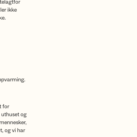
ttelagtfor
ler ikke
ke.
oppvarming.
 for
i uthuset og
r mennesker,
t, og vi har