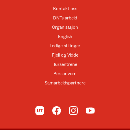
Kontakt oss
DNTs arbeid
Organisasjon
English
Ledige stillinger
Fjell og Vidde
Tursentrene
Personvern
Samarbeidspartnere
Til UT.no
Til DNT på Facebook
Til DNT på Instagram
Til DNT på YouTube