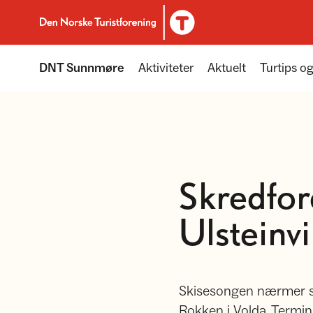
Til DNT.no forside
DNT Sunnmøre
Aktiviteter
Aktuelt
Turtips og
Skredfor
Ulsteinv
Skisesongen nærmer s
Rokken i Volda, Termin