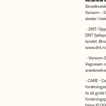
Aktørene s
Skredkveld
Varsom – Sn
steder i hel
- DNT: Oppl
DNT fjellsp
landet. Øns
www.dnt.no
- Varsom-S
Vegvesen og
snøskredva
- CARE - Ce
forskningss
ta så gode 
forskningsp
følge 10.0