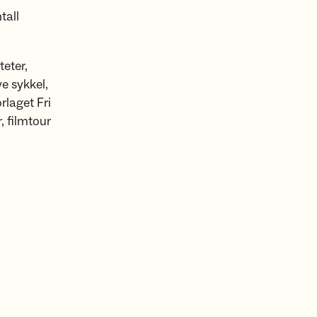
tall
teter,
e sykkel,
rlaget Fri
, filmtour