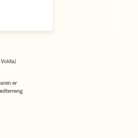
 Volda/
aren er
redterreng