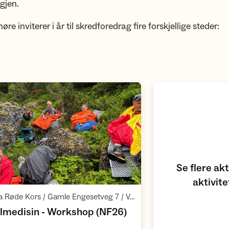
igjen.
 inviterer i år til skredforedrag fire forskjellige steder:
Åpne aktivitetskalend
Se flere akt
aktivit
Åpne aktivitet
,
Volda Røde Kors / Gamle Engesetveg 7 / Volda
,
llmedisin - Workshop (NF26)