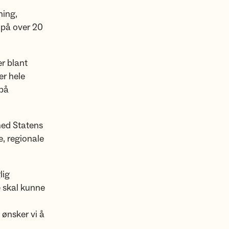
ning,
 på over 20
er blant
er hele
 på
med Statens
e, regionale
lig
e skal kunne
 ønsker vi å