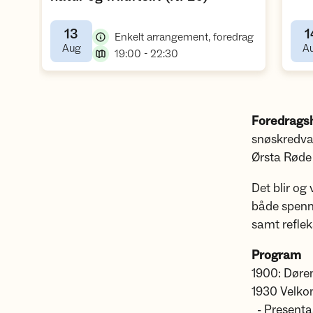
13
1
,
Enkelt arrangement, foredrag
,
Aug
A
,
19:00 - 22:30
Foredrags
snøskredva
Ørsta Røde
Det blir og
både spenne
samt reflek
Program
1900: Døre
1930 Vel
- Presenta