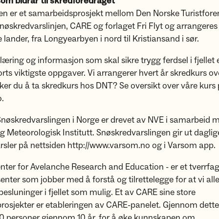
om bidrar til skredforedraget
en er et samarbeidsprosjekt mellom Den Norske Turistfore
øskredvarslinjen, CARE og forlaget Fri Flyt og arrangeres
e lander, fra Longyearbyen i nord til Kristiansand i sør.
æring og informasjon som skal sikre trygg ferdsel i fjellet 
orts viktigste oppgaver. Vi arrangerer hvert år skredkurs ov
ker du å ta skredkurs hos DNT? Se oversikt over våre kurs
.
nøskredvarslingen i Norge er drevet av NVE i samarbeid 
 Meteorologisk Institutt. Snøskredvarslingen gir ut daglig
rsler på nettsiden http://www.varsom.no og i Varsom app.
nter for Avelanche Research and Education - er et tverrfag
enter som jobber med å forstå og tilrettelegge for at vi all
besluninger i fjellet som mulig. Et av CARE sine store
rosjekter er etableringen av CARE-panelet. Gjennom dette
00 personer gjennom 10 år, for å øke kunnskapen om