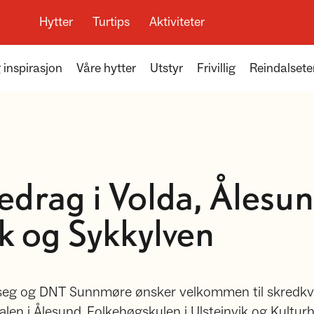
Hytter
Turtips
Aktiviteter
 inspirasjon
Våre hytter
Utstyr
Frivillig
Reindalsete
edrag i Volda, Ålesun
ik og Sykkylven
eg og DNT Sunnmøre ønsker velkommen til skredkv
alen i Ålesund, Folkehøgskulen i Ulsteinvik og Kulturh