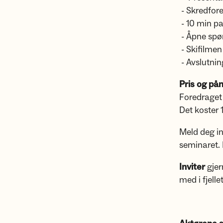
- Skredfor
- 10 min p
- Åpne spør
- Skifilmen
- Avslutnin
Pris og på
Foredraget 
Det koster 
Meld deg in
seminaret. 
Inviter
gjer
med i fjellet