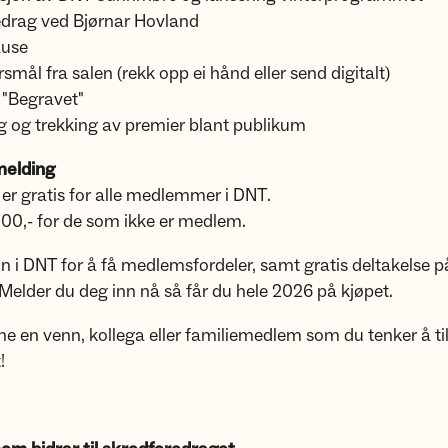
edrag ved Bjørnar Hovland
ause
smål fra salen (rekk opp ei hånd eller send digitalt)
 "Begravet"
g og trekking av premier blant publikum
melding
er gratis for alle medlemmer i DNT.
100,- for de som ikke er medlem.
n i DNT for å få medlemsfordeler, samt gratis deltakelse p
Melder du deg inn nå så får du hele 2026 på kjøpet.
ne en venn, kollega eller familiemedlem som du tenker å til
!