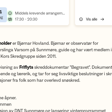
4
,
Middels krevende arrangement, foredrag
,
ug
,
17:30 - 20:30
Vis alle
holder
er Bjørnar Hovland. Bjørnar er observatør for
rslinga Varsom på Sunnmøre, guide og har vært medlem i
 Kors Skredgruppe siden 2011.
 visning av
Friflyts
skreddokumentar "Begravet". Dokument
nde og lærerik, og tar for seg livsviktige beslutninger i sk
sjoner fra folk som har overlevd snøskred.
ne åpner.
kommen
sjon av DNT Sunnmøre og lansering vinterprogrammet