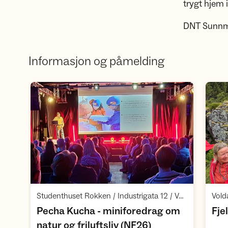
trygt hjem 
DNT Sunnmøre
Informasjon og påmelding
Åpne aktivitet
,
Studenthuset Rokken / Industrigata 12 / Volda
Pecha Kucha - miniforedrag om
Fje
,
natur og friluftsliv (NF26)