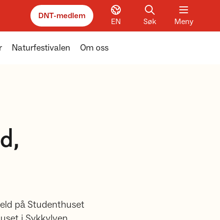
DNT-medlem
EN
Søk
Meny
r
Naturfestivalen
Om oss
d,
eld på Studenthuset
uset i Sykkylven.