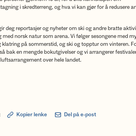
tagning i skredterreng, og hva vi kan gjør for å redusere an
 gir deg reportasjer og nyheter om ski og andre bratte aktivi
g med norsk natur som arena. Vi følger sesongene med my
 og klatring på sommerstid, og ski og topptur om vinteren. Fo
gså bak en mengde bokutgivelser og vi arrangerer festivaler
iluftsarrangement over hele landet.
:
Kopier lenke
Del på e-post