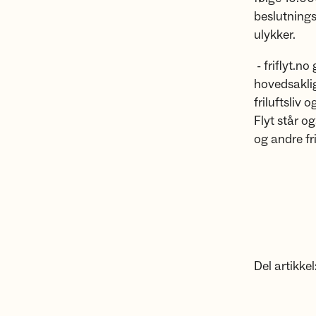
beslutnings
ulykker.
- friflyt.no
hovedsakli
friluftsliv
Flyt står o
og andre fr
Del artikkel