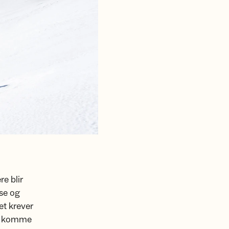
re blir
ase og
det krever
an komme