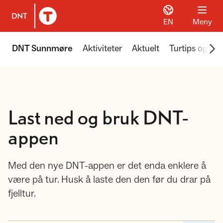
EN
Meny
Til DNT.no forside
Scr
DNT Sunnmøre
Aktiviteter
Aktuelt
Turtips og ins
Last ned og bruk DNT-
appen
Med den nye DNT-appen er det enda enklere å
være på tur. Husk å laste den den før du drar på
fjelltur.