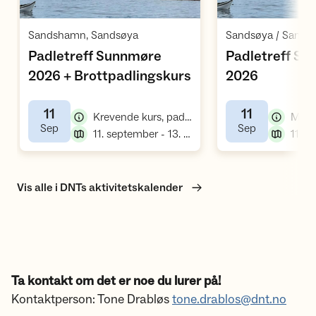
Åpne aktivitet
Å
,
Sandshamn, Sandsøya
Padletreff Sunnmøre
Padletreff S
,
2026 + Brottpadlingskurs
2026
,
11
11
,
Krevende kurs, padlekurs
,
,
Sep
Sep
,
11. september - 13. september
Vis alle i DNTs aktivitetskalender
Ta kontakt om det er noe du lurer på!
Kontaktperson: Tone Drabløs
tone.drablos@dnt.no