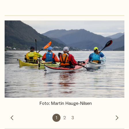
Foto
:
Martin Hauge-Nilsen
1
2
3
Forrige bilde
Neste 