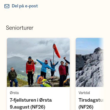
Del på e-post
Seniorturer
Åpne aktivitet
Å
,
,
Ørsta
Vartdal
7-fjellsturen i Ørsta
Tirsdagstur: 
,
,
9.august (NF26)
(NF26)