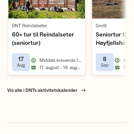
Åpne aktivitet
Å
,
,
DNT Reindalseter
Grotli
60+ tur til Reindalseter
Seniortur til G
,
(seniortur)
Høyfjellshotel
17
8
,
Middels krevende fellestur, fottur
,
,
Aug
Sep
,
17. august - 19. august
Vis alle i DNTs aktivitetskalender