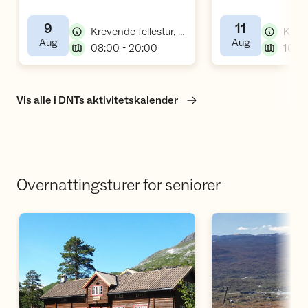
9
11
,
Krevende fellestur, fottur
,
,
Aug
Aug
,
08:00 - 20:00
10:00
Vis alle i DNTs aktivitetskalender
Overnattingsturer for seniorer