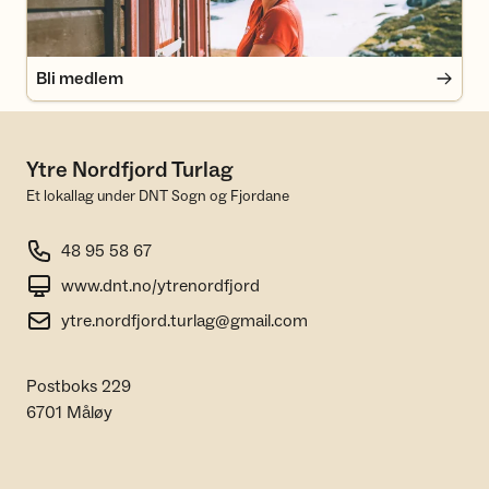
Bli medlem
Ytre Nordfjord Turlag
Et lokallag under DNT Sogn og Fjordane
48 95 58 67
www.dnt.no/ytrenordfjord
ytre.nordfjord.turlag@gmail.com
Postboks 229
6701 Måløy