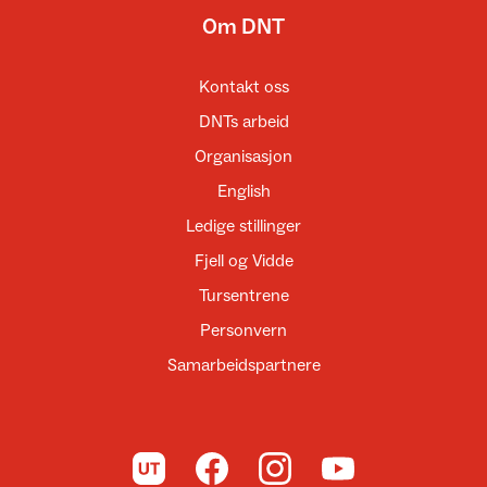
Om DNT
Kontakt oss
DNTs arbeid
Organisasjon
English
Ledige stillinger
Fjell og Vidde
Tursentrene
Personvern
Samarbeidspartnere
Til UT.no
Til DNT på Facebook
Til DNT på Instagram
Til DNT på YouTube