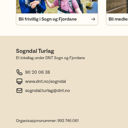
Bli frivillig i Sogn og Fjordane
Bli medl
Sogndal Turlag
Et lokallag under DNT Sogn og Fjordane
90 20 06 38
www.dnt.no/sogndal
sogndal.turlag@dnt.no
Organisasjonsnummer: 993 746 061