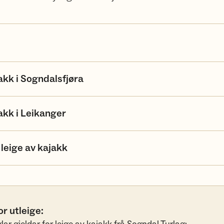
akk i Sogndalsfjøra
akk i Leikanger
 leige av kajakk
or utleige: