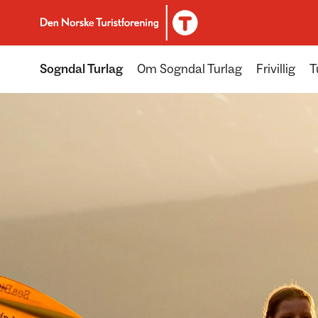
Til DNT.no forside
Sogndal Turlag
Om Sogndal Turlag
Frivillig
T