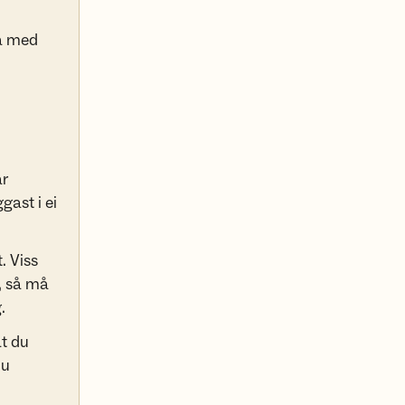
a med
ar
gast i ei
. Viss
, så må
.
at du
du