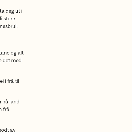
ta deg ut i
i store
nesbrui.
kane og alt
eidet med
 i frå til
n på land
n frå
godt av