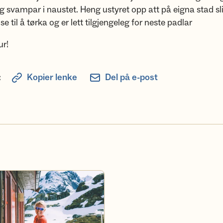
gg svampar i naustet. Heng ustyret opp att på eigna stad sli
se til å tørka og er lett tilgjengeleg for neste padlar
ur!
:
Kopier lenke
Del på e-post