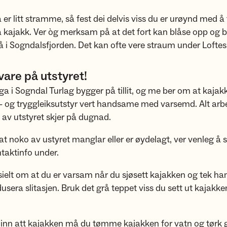
 er litt stramme, så fest dei delvis viss du er urøynd med å 
ta kajakk. Ver òg merksam på at det fort kan blåse opp og bl
å i Sogndalsfjorden. Det kan ofte vere straum under Loftes
vare på utstyret!
ga i Sogndal Turlag bygger på tillit, og me ber om at kajak
- og tryggleiksutstyr vert handsame med varsemd. Alt arb
 av utstyret skjer på dugnad.
at noko av ustyret manglar eller er øydelagt, ver venleg å sei
ntaktinfo under.
ielt om at du er varsam når du sjøsett kajakken og tek ha
dusera slitasjen. Bruk det grå teppet viss du sett ut kajakke
 inn att kajakken må du tømme kajakken for vatn og tørk 