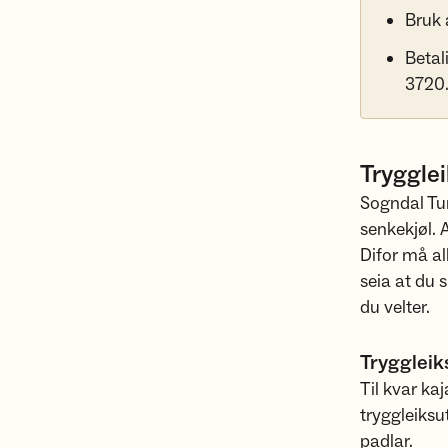
Bruk 
Betal
3720
Trygglei
Sogndal Tur
senkekjøl. A
Difor må al
seia at du 
du velter.
Tryggleik
Til kvar ka
tryggleiksu
padlar.