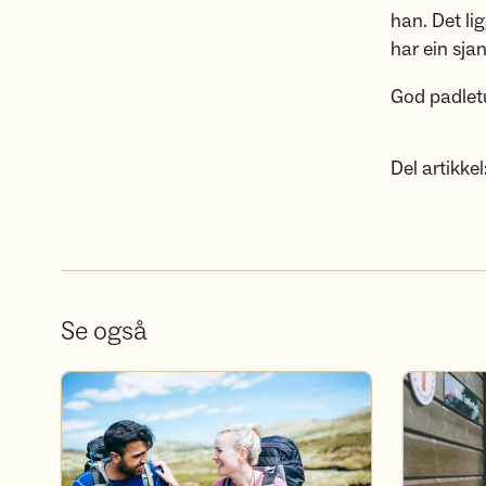
han. Det li
har ein sjan
God padlet
Del artikkel
Se også
Bli frivillig i Sogn og Fjordane
Bli medlem