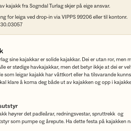
av kajakk fra Sogndal Turlag skjer på eige ansvar.
ing for leiga ved drop-in via VIPPS 99206 eller til kontonr.
.30.03057
k
lag sine kajakkar er solide kajakkar. Dei er utan ror, men
lle er stødige havkajakkar, men det betyr ikkje at dei er vel
le som leigar kajakk har våttkort eller ha tilsvarande kunns
skal klare å koma deg både ut av kajakken og opp i kajakke
sutstyr
jakk høyrer det padleårar, redningsvestar, spruttrekk og
tstyr som pumpe og årepute. Ha dette festa på kajakken n