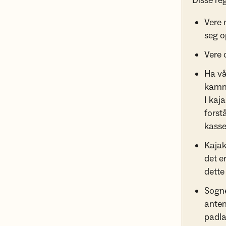
Disse reg
Vere 
seg o
Vere o
Ha vå
kamm
I kaj
forst
kasse
Kajak
det e
dette
Sogne
anten
padla