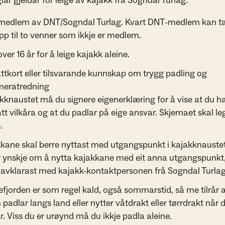
lar gjeldar for leige av kajakk frå Sogndal Turlag:
medlem av DNT/Sogndal Turlag. Kvart DNT-medlem kan t
pp til to venner som ikkje er medlem.
ver 16 år for å leige kajakk aleine.
ttkort eller tilsvarande kunnskap om trygg padling og
eratredning
akknaustet må du signere eigenerklæring for å vise at du h
ått vilkåra og at du padlar på eige ansvar. Skjemaet skal leg
.
kane skal berre nyttast med utgangspunkt i kajakknaustet
r ynskje om å nytta kajakkane med eit anna utgangspunkt
 avklarast med kajakk-kontaktpersonen frå Sogndal Turlag
fjorden er som regel kald, også sommarstid, så me tilrår 
 padlar langs land eller nytter våtdrakt eller tørrdrakt når 
r. Viss du er urøynd må du ikkje padla aleine.