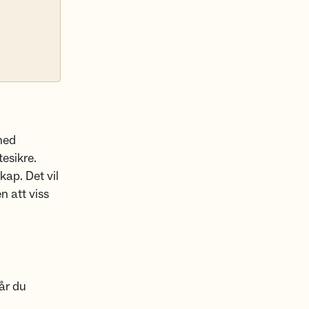
 med
tesikre.
kap. Det vil
n att viss
år du