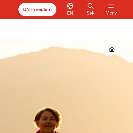
DNT-medlem
EN
Søk
Meny