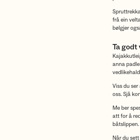
Spruttrekka
frå ein vel
bølgjer ogs
Ta godt 
Kajakkutlei
anna padle
vedlikehald
Viss du ser 
oss. Sjå ko
Me ber spes
att for å re
båtslippen.
Når du sett