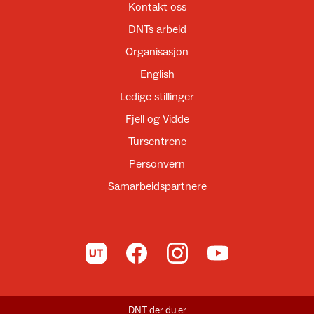
Kontakt oss
DNTs arbeid
Organisasjon
English
Ledige stillinger
Fjell og Vidde
Tursentrene
Personvern
Samarbeidspartnere
Til UT.no
Til DNT på Facebook
Til DNT på Instagram
Til DNT på YouTube
DNT der du er