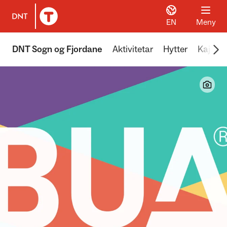
EN
Meny
Til DNT.no forside
Scr
DNT Sogn og Fjordane
Aktivitetar
Hytter
Kajakk 