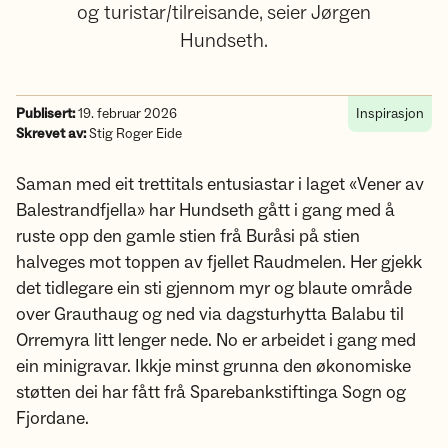
og turistar/tilreisande, seier Jørgen
Hundseth.
Publisert:
19. februar 2026
Inspirasjon
Skrevet av:
Stig Roger Eide
Saman med eit trettitals entusiastar i laget «Vener av
Balestrandfjella» har Hundseth gått i gang med å
ruste opp den gamle stien frå Buråsi på stien
halveges mot toppen av fjellet Raudmelen. Her gjekk
det tidlegare ein sti gjennom myr og blaute område
over Grauthaug og ned via dagsturhytta Balabu til
Orremyra litt lenger nede. No er arbeidet i gang med
ein minigravar. Ikkje minst grunna den økonomiske
støtten dei har fått frå Sparebankstiftinga Sogn og
Fjordane.