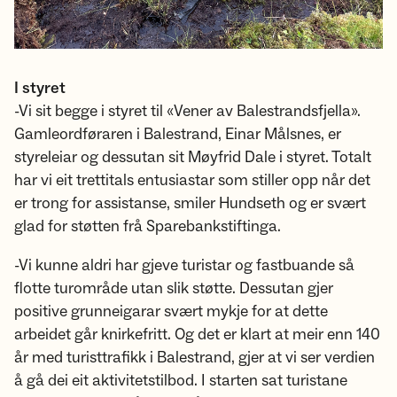
I styret
-Vi sit begge i styret til «Vener av Balestrandsfjella».
Gamleordføraren i Balestrand, Einar Målsnes, er
styreleiar og dessutan sit Møyfrid Dale i styret. Totalt
har vi eit trettitals entusiastar som stiller opp når det
er trong for assistanse, smiler Hundseth og er svært
glad for støtten frå Sparebankstiftinga.
-Vi kunne aldri har gjeve turistar og fastbuande så
flotte turområde utan slik støtte. Dessutan gjer
positive grunneigarar svært mykje for at dette
arbeidet går knirkefritt. Og det er klart at meir enn 140
år med turisttrafikk i Balestrand, gjer at vi ser verdien
å gå dei eit aktivitetstilbod. I starten sat turistane