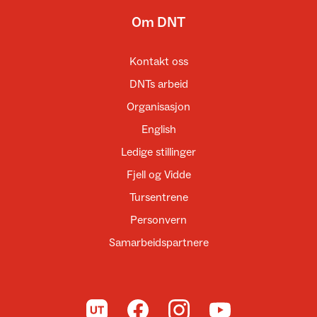
Om DNT
Kontakt oss
DNTs arbeid
Organisasjon
English
Ledige stillinger
Fjell og Vidde
Tursentrene
Personvern
Samarbeidspartnere
Til UT.no
Til DNT på Facebook
Til DNT på Instagram
Til DNT på YouTube