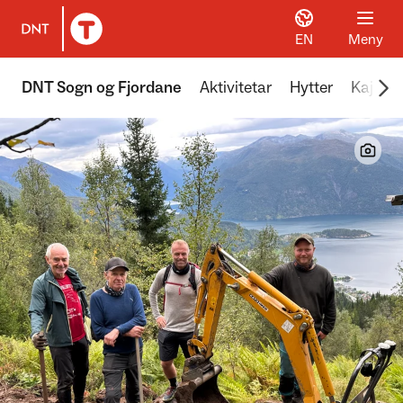
EN
Meny
Til DNT.no forside
Scr
DNT Sogn og Fjordane
Aktivitetar
Hytter
Kajakk 