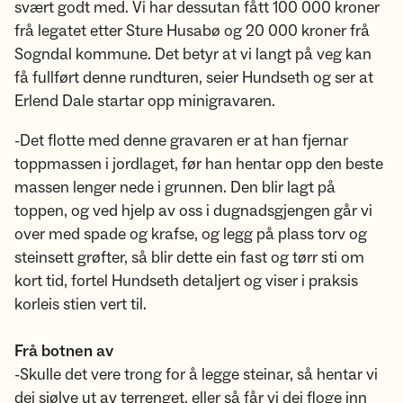
svært godt med. Vi har dessutan fått 100 000 kroner
frå legatet etter Sture Husabø og 20 000 kroner frå
Sogndal kommune. Det betyr at vi langt på veg kan
få fullført denne rundturen, seier Hundseth og ser at
Erlend Dale startar opp minigravaren.
-Det flotte med denne gravaren er at han fjernar
toppmassen i jordlaget, før han hentar opp den beste
massen lenger nede i grunnen. Den blir lagt på
toppen, og ved hjelp av oss i dugnadsgjengen går vi
over med spade og krafse, og legg på plass torv og
steinsett grøfter, så blir dette ein fast og tørr sti om
kort tid, fortel Hundseth detaljert og viser i praksis
korleis stien vert til.
Frå botnen av
-Skulle det vere trong for å legge steinar, så hentar vi
dei sjølve ut av terrenget, eller så får vi dei floge inn