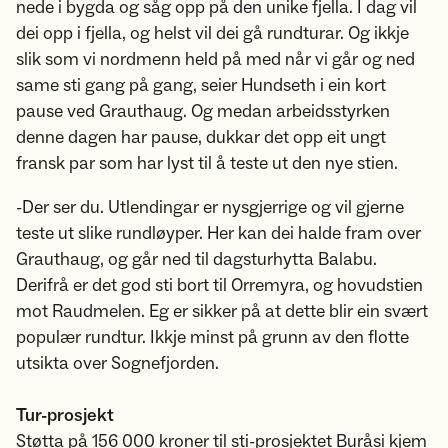
nede i bygda og såg opp på den unike fjella. I dag vil
dei opp i fjella, og helst vil dei gå rundturar. Og ikkje
slik som vi nordmenn held på med når vi går og ned
same sti gang på gang, seier Hundseth i ein kort
pause ved Grauthaug. Og medan arbeidsstyrken
denne dagen har pause, dukkar det opp eit ungt
fransk par som har lyst til å teste ut den nye stien.
-Der ser du. Utlendingar er nysgjerrige og vil gjerne
teste ut slike rundløyper. Her kan dei halde fram over
Grauthaug, og går ned til dagsturhytta Balabu.
Derifrå er det god sti bort til Orremyra, og hovudstien
mot Raudmelen. Eg er sikker på at dette blir ein svært
populær rundtur. Ikkje minst på grunn av den flotte
utsikta over Sognefjorden.
Tur-prosjekt
Støtta på 156 000 kroner til sti-prosjektet Buråsi kjem