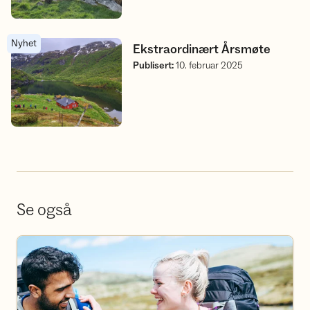
Nyhet
Ekstraordinært Årsmøte
Ekstraordinært Årsmøte
Publisert
:
10. februar 2025
Se også
Bli frivillig i Sogn og Fjordane