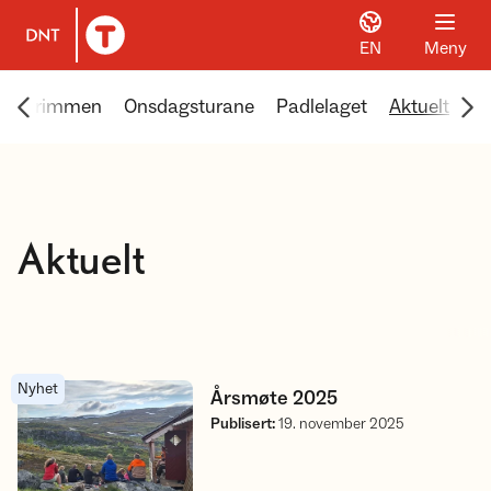
EN
Meny
Til DNT.no forside
Scroll menyen mot venstre
Scr
kketrimmen
Onsdagsturane
Padlelaget
Aktuelt
Fr
Aktuelt
Nyhet
Årsmøte 2025
Årsmøte 2025
Publisert
:
19. november 2025