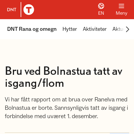
EN
Meny
Til DNT.no forside
Scr
DNT Rana og omegn
Hytter
Aktiviteter
Aktuelt
Bru ved Bolnastua tatt av
isgang/flom
Vi har fått rapport om at brua over Ranelva med
Bolnastua er borte. Sannsynligvis tatt av isgang i
forbindelse med uværet 1. desember.