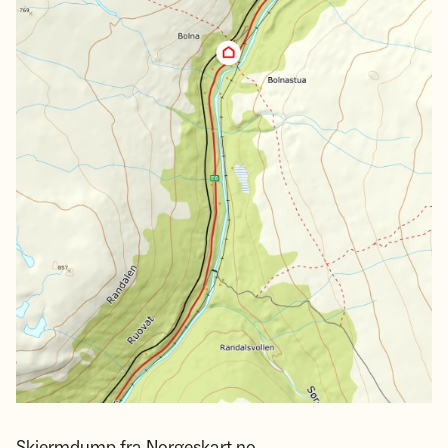
Skjermdump fra Norgeskart.no