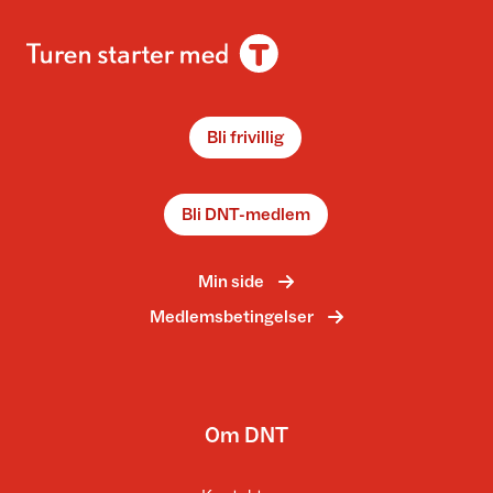
Bli frivillig
Bli DNT-medlem
Min side
Medlemsbetingelser
Om DNT