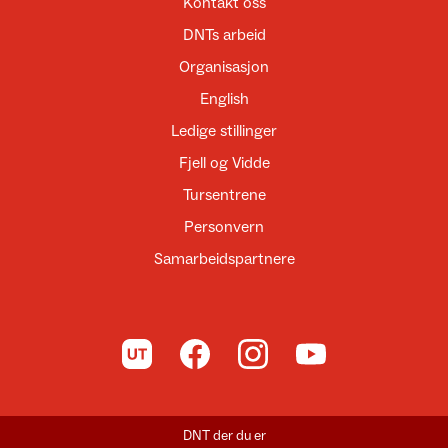
Kontakt oss
DNTs arbeid
Organisasjon
English
Ledige stillinger
Fjell og Vidde
Tursentrene
Personvern
Samarbeidspartnere
Til UT.no
Til DNT på Facebook
Til DNT på Instagram
Til DNT på YouTube
DNT der du er