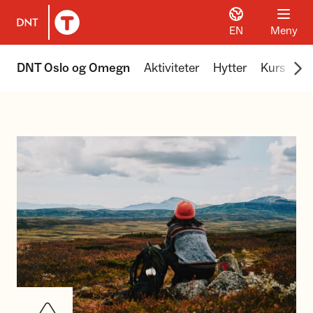
EN
Meny
Til DNT.no forside
Scr
DNT Oslo og Omegn
Aktiviteter
Hytter
Kurs
Tu