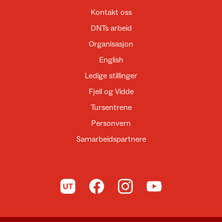
Kontakt oss
DNTs arbeid
Organisasjon
English
Ledige stillinger
Fjell og Vidde
Tursentrene
Personvern
Samarbeidspartnere
Til UT.no
Til DNT på Facebook
Til DNT på Instagram
Til DNT på YouTube