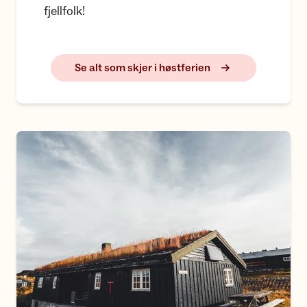
fjellfolk!
Se alt som skjer i høstferien
Tips til selvbetjente høstperler