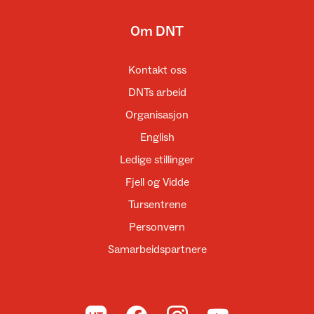
Om DNT
Kontakt oss
DNTs arbeid
Organisasjon
English
Ledige stillinger
Fjell og Vidde
Tursentrene
Personvern
Samarbeidspartnere
Til UT.no
Til DNT på Facebook
Til DNT på Instagram
Til DNT på YouTube