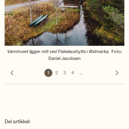
Vannhuset ligger rett ved Fiskelaushytta i Østmarka.
Foto
:
Daniel Jacobsen
1
2
3
4
...
Forrige bilde
Neste 
Del artikkel: