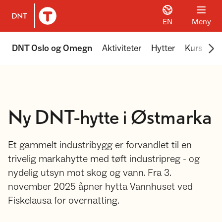
EN
Meny
Til DNT.no forside
Scr
DNT Oslo og Omegn
Aktiviteter
Hytter
Kurs
Tu
Ny DNT-hytte i Østmarka
Et gammelt industribygg er forvandlet til en
trivelig markahytte med tøft industripreg - og
nydelig utsyn mot skog og vann. Fra 3.
november 2025 åpner hytta Vannhuset ved
Fiskelausa for overnatting.