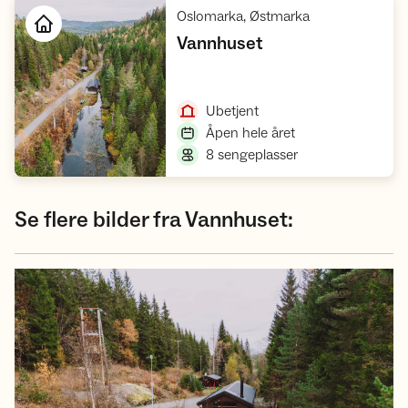
,
Oslomarka, Østmarka
,
Vannhuset
Åpne hytte
,
Ubetjent
,
Åpen hele året
,
8 sengeplasser
Se flere bilder fra Vannhuset: