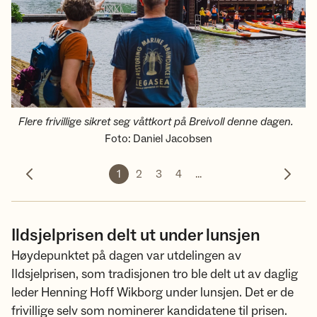
Flere frivillige sikret seg våttkort på Breivoll denne dagen.
Foto
:
Daniel Jacobsen
1
2
3
4
...
Forrige bilde
Neste 
Ildsjelprisen delt ut under lunsjen
Høydepunktet på dagen var utdelingen av
Ildsjelprisen, som tradisjonen tro ble delt ut av daglig
leder Henning Hoff Wikborg under lunsjen. Det er de
frivillige selv som nominerer kandidatene til prisen.