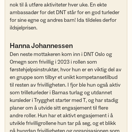
nok til å utføre aktiviteter hver uke. En ekte
ambassadør for det DNT står for en god turleder
for sine egne og andres barn! Ida tildeles derfor
ildsjelprisen.
Hanna Johannessen
Den neste mottakeren kom inn i DNT Oslo og
Omegn som frivillig i 2023 i rollen som
førstehjelpsinstruktør, hvor hun er en viktig del av
en gruppe som tilbyr et unikt kompetansetilbud
til resten av frivilligheten. I fjor ble hun også aktiv
som trilleturleder i Barnas turlag og utdannet
kursleder i Trygghet starter med T, og har stadig
planer om å utvide sitt engasjement til flere
andre roller. Hun har et aktivt engasjement i å
utvikle frivilligrollene hun tar på seg, og et blikk
på hvordan frivilligheten og organisasjonen som