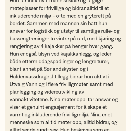
Hun tar initiativ til både sosiale og faglige
møteplasser for frivillige og bidrar alltid til et
inkluderende miljø – ofte med en gryterett på
bordet. Sammen med mannen sin hatt hun
ansvar for logistikk og utstyr til samtlige rulle- og
bassengtreninger to vintre på rad, med kjøring og
rengjøring av 4 kajakker på henger hver gang.
Hun er også tilsyn ved kajakkanlegg, og leder
både ettermiddagspadlinger og lengre turer,
blant annet på Sørlandskysten og i
Haldenvassdraget.I tillegg bidrar hun aktivt i
Utvalg Vann og i flere frivilligmøter, samt med
planlegging og videreutvikling av
vannaktivitetene. Nina møter opp, tar ansvar og
viser et genuint engasjement for å skape et
varmt og inkluderende frivilligmiljø. Nina er et
menneske som alltid møter opp, alltid bidrar, og
alltid ser de rundt seg. Hun beskrives som en