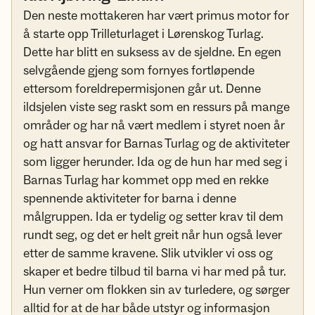
Den neste mottakeren har vært primus motor for
å starte opp Trilleturlaget i Lørenskog Turlag.
Dette har blitt en suksess av de sjeldne. En egen
selvgående gjeng som fornyes fortløpende
ettersom foreldrepermisjonen går ut. Denne
ildsjelen viste seg raskt som en ressurs på mange
områder og har nå vært medlem i styret noen år
og hatt ansvar for Barnas Turlag og de aktiviteter
som ligger herunder. Ida og de hun har med seg i
Barnas Turlag har kommet opp med en rekke
spennende aktiviteter for barna i denne
målgruppen. Ida er tydelig og setter krav til dem
rundt seg, og det er helt greit når hun også lever
etter de samme kravene. Slik utvikler vi oss og
skaper et bedre tilbud til barna vi har med på tur.
Hun verner om flokken sin av turledere, og sørger
alltid for at de har både utstyr og informasjon