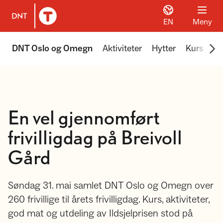
EN
Meny
Til DNT.no forside
Scr
DNT Oslo og Omegn
Aktiviteter
Hytter
Kurs
Tu
En vel gjennomført
frivilligdag på Breivoll
Gård
Søndag 31. mai samlet DNT Oslo og Omegn over
260 frivillige til årets frivilligdag. Kurs, aktiviteter,
god mat og utdeling av Ildsjelprisen stod på