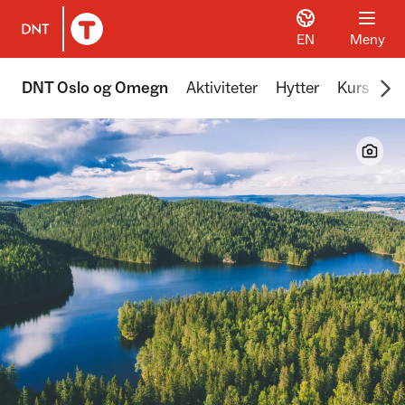
EN
Meny
Til DNT.no forside
Scr
DNT Oslo og Omegn
Aktiviteter
Hytter
Kurs
Tu