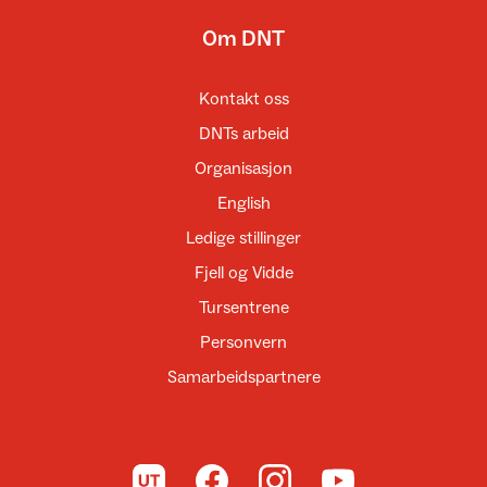
Om DNT
Kontakt oss
DNTs arbeid
Organisasjon
English
Ledige stillinger
Fjell og Vidde
Tursentrene
Personvern
Samarbeidspartnere
Til UT.no
Til DNT på Facebook
Til DNT på Instagram
Til DNT på YouTube