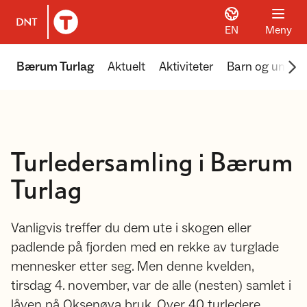
EN
Meny
Til DNT.no forside
Scr
Bærum Turlag
Aktuelt
Aktiviteter
Barn og unge
Turledersamling i Bærum
Turlag
Vanligvis treffer du dem ute i skogen eller
padlende på fjorden med en rekke av turglade
mennesker etter seg. Men denne kvelden,
tirsdag 4. november, var de alle (nesten) samlet i
låven på Oksenøya bruk. Over 40 turledere