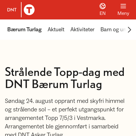
EN
Meny
Til DNT.no forside
Scr
Bærum Turlag
Aktuelt
Aktiviteter
Barn og unge
Strålende Topp-dag med
DNT Bærum Turlag
Søndag 24. august opprant med skyfri himmel
og strålende sol – et perfekt utgangspunkt for
arrangementet Topp 7/5/3 i Vestmarka.
Arrangementet ble gjennomført i samarbeid
med DNT Asker Turlag.