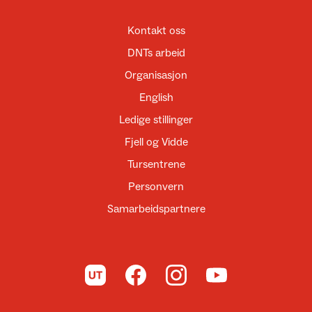
Kontakt oss
DNTs arbeid
Organisasjon
English
Ledige stillinger
Fjell og Vidde
Tursentrene
Personvern
Samarbeidspartnere
Til UT.no
Til DNT på Facebook
Til DNT på Instagram
Til DNT på YouTube