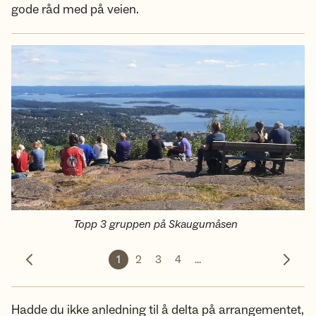
gode råd med på veien.
Topp 3 gruppen på Skaugumåsen
1
2
3
4
...
Forrige bilde
Neste 
Hadde du ikke anledning til å delta på arrangementet,