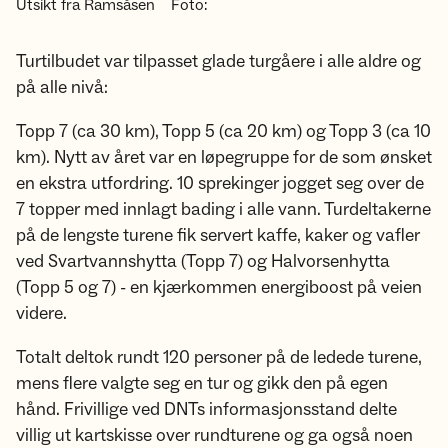
Utsikt fra Ramsåsen
Foto:
Turtilbudet var tilpasset glade turgåere i alle aldre og
på alle nivå:
Topp 7 (ca 30 km), Topp 5 (ca 20 km) og Topp 3 (ca 10
km). Nytt av året var en løpegruppe for de som ønsket
en ekstra utfordring. 10 sprekinger jogget seg over de
7 topper med innlagt bading i alle vann. Turdeltakerne
på de lengste turene fik servert kaffe, kaker og vafler
ved Svartvannshytta (Topp 7) og Halvorsenhytta
(Topp 5 og 7) - en kjærkommen energiboost på veien
videre.
Totalt deltok rundt 120 personer på de ledede turene,
mens flere valgte seg en tur og gikk den på egen
hånd. Frivillige ved DNTs informasjonsstand delte
villig ut kartskisse over rundturene og ga også noen