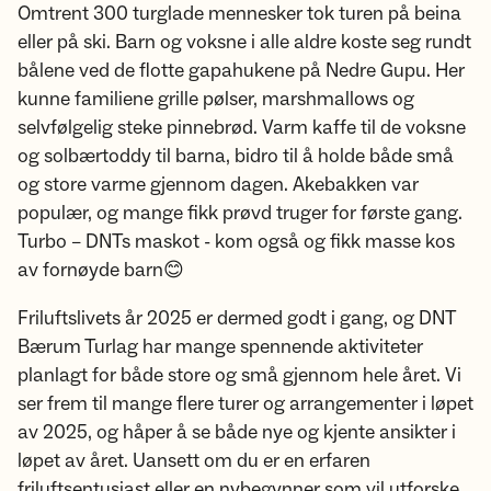
Omtrent 300 turglade mennesker tok turen på beina
eller på ski. Barn og voksne i alle aldre koste seg rundt
bålene ved de flotte gapahukene på Nedre Gupu. Her
kunne familiene grille pølser, marshmallows og
selvfølgelig steke pinnebrød. Varm kaffe til de voksne
og solbærtoddy til barna, bidro til å holde både små
og store varme gjennom dagen. Akebakken var
populær, og mange fikk prøvd truger for første gang.
Turbo – DNTs maskot - kom også og fikk masse kos
av fornøyde barn😊
Friluftslivets år 2025 er dermed godt i gang, og DNT
Bærum Turlag har mange spennende aktiviteter
planlagt for både store og små gjennom hele året. Vi
ser frem til mange flere turer og arrangementer i løpet
av 2025, og håper å se både nye og kjente ansikter i
løpet av året. Uansett om du er en erfaren
friluftsentusiast eller en nybegynner som vil utforske