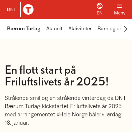
EN
Meny
Til DNT.no forside
Scr
Bærum Turlag
Aktuelt
Aktiviteter
Barn og unge
En flott start på
Friluftslivets år 2025!
Strålende smil og en strålende vinterdag da DNT
Bærum Turlag kickstartet Friluftslivets år 2025
med arrangementet «Hele Norge båler» lørdag
18. januar.