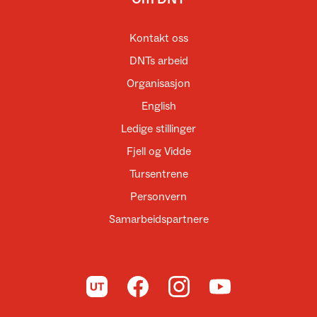
Kontakt oss
DNTs arbeid
Organisasjon
English
Ledige stillinger
Fjell og Vidde
Tursentrene
Personvern
Samarbeidspartnere
Til UT.no
Til DNT på Facebook
Til DNT på Instagram
Til DNT på YouTube