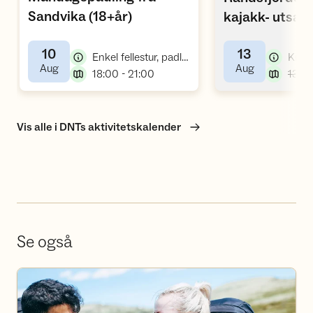
,
Sandvika (18+år)
kajakk- utsatt 
10
13
,
Enkel fellestur, padletur
,
,
Aug
Aug
,
18:00 - 21:00
Vis alle i DNTs aktivitetskalender
Se også
Bli frivillig