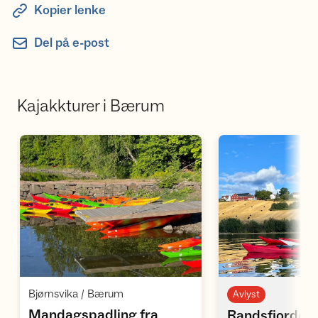
Kopier lenke
Del på e-post
Kajakkturer i Bærum
Åpne aktivitet
Å
,
Bjørnsvika / Bærum
Avlyst
Mandagspadling fra
Randsfjorden 