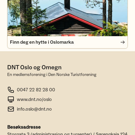
Finn deg en hytte i Oslomarka
DNT Oslo og Omegn
En medlemsforening i Den Norske Turistforening
0047 22 82 28 00
www.dnt.no/oslo
info.oslo@dnt.no
Besøksadresse
Storgata 3 (administrasjon og tursenter) / Sørengkaia 124