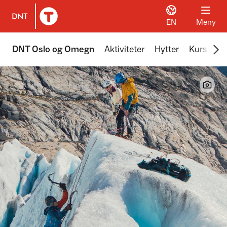
EN
Meny
Til DNT.no forside
Scr
DNT Oslo og Omegn
Aktiviteter
Hytter
Kurs
Tu