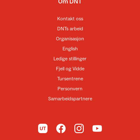
Om DNT
Kontakt oss
DNTs arbeid
Organisasjon
English
Ledige stillinger
Fjell og Vidde
Tursentrene
Personvern
Samarbeidspartnere
Til UT.no
Til DNT på Facebook
Til DNT på Instagram
Til DNT på YouTube