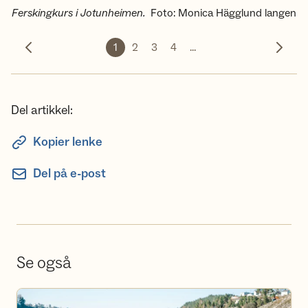
Ferskingkurs i Jotunheimen.
Foto
:
Monica Hägglund langen
1
2
3
4
...
Forrige bilde
Neste 
Del artikkel:
Kopier lenke
Del på e-post
Se også
Se aktivitetskalender