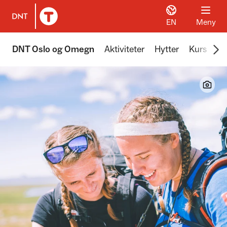
EN
Meny
Til DNT.no forside
Scr
DNT Oslo og Omegn
Aktiviteter
Hytter
Kurs
Tu