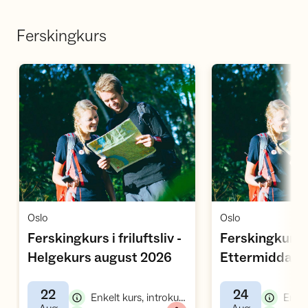
Ferskingkurs
Åpne aktivitet
Å
,
,
Oslo
Oslo
Ferskingkurs i friluftsliv -
Ferskingkurs i f
,
Helgekurs august 2026
Ettermiddags
,
august 2026
22
24
,
Enkelt kurs, introkurs friluftsliv