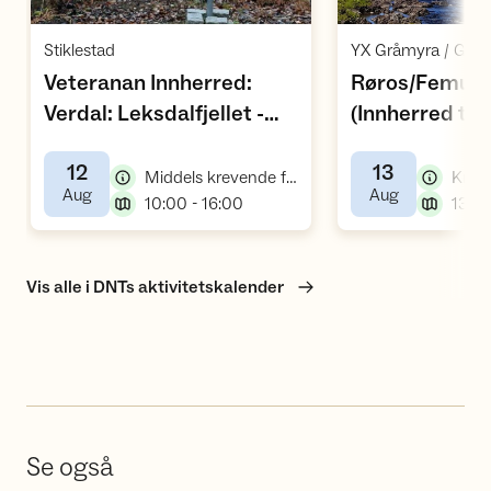
Åpne aktivitet
Å
,
Stiklestad
Veteranan Innherred:
Røros/Femun
Verdal: Leksdalfjellet -
(Innherred tur
,
Dalemsvollen
12
13
,
Middels krevende fellestur, fottur
,
,
Aug
Aug
,
10:00 - 16:00
Vis alle i DNTs aktivitetskalender
Se også