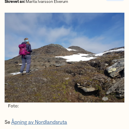
Skrevet av:
Marita Ivarsson Elverum
Foto:
Se
Åpning av Nordlandsruta