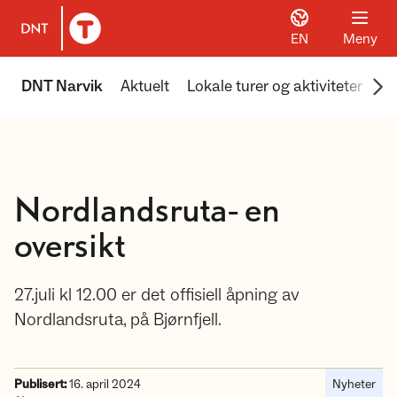
EN
Meny
Til DNT.no forside
Scr
DNT Narvik
Aktuelt
Lokale turer og aktiviteter
Om
Nordlandsruta- en
oversikt
27.juli kl 12.00 er det offisiell åpning av
Nordlandsruta, på Bjørnfjell.
Publisert:
16. april 2024
Nyheter