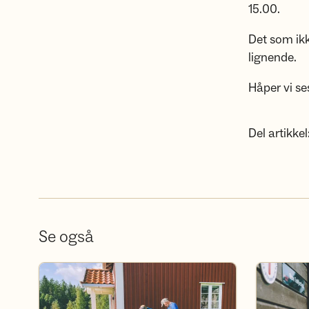
15.00.
Det som ikk
lignende.
Håper vi se
Del artikkel
Se også
Bli frivillig i DNT Indre Østfold
Bli medlem