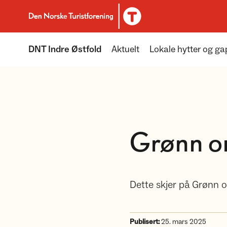
Til DNT.no forside
DNT Indre Østfold
Aktuelt
Lokale hytter og g
Grønn o
Dette skjer på Grønn on
Publisert:
25. mars 2025