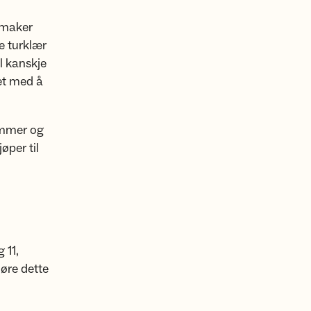
Urmaker
e turklær
il kanskje
øet med å
nummer og
øper til
 11,
jøre dette