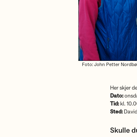
Foto: John Petter Nordbø
Her skjer de
Dato:
onsd
Tid:
kl. 10.
Sted:
David
Skulle d