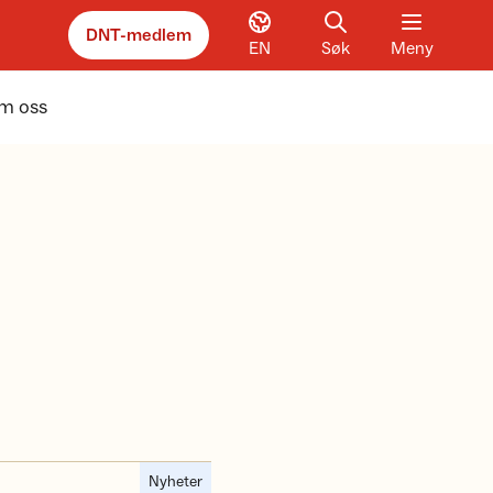
DNT-medlem
EN
Søk
Meny
m oss
Nyheter