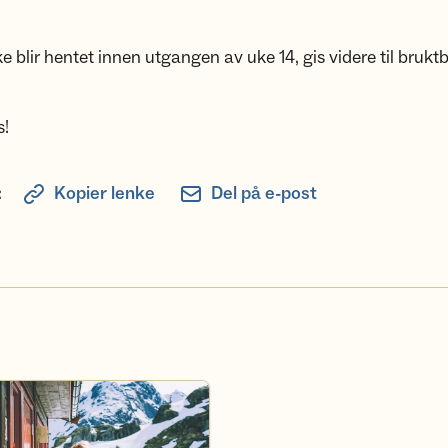
e blir hentet innen utgangen av uke 14, gis videre til bruktb
s!
:
Kopier lenke
Del på e-post