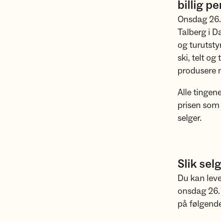
billig p
Onsdag 26. 
Talberg i D
og turutstyr
ski, telt og
produsere no
Alle tingen
prisen som 
selger.
Slik sel
Du kan leve
onsdag 26. 
på følgende