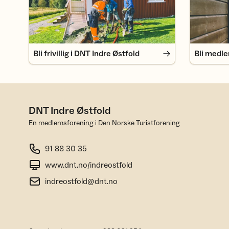
Bli frivillig i DNT Indre Østfold
Bli medl
DNT Indre Østfold
En medlemsforening i Den Norske Turistforening
91 88 30 35
www.dnt.no/indreostfold
indreostfold@dnt.no