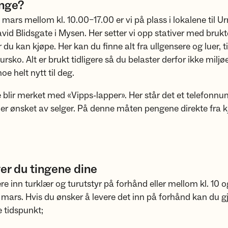
enge?
mars mellom kl. 10.00–17.00 er vi på plass i lokalene til 
avid Blidsgate i Mysen. Her setter vi opp stativer med brukt
 du kan kjøpe. Her kan du finne alt fra ullgensere og luer, t
 tursko. Alt er brukt tidligere så du belaster derfor ikke milj
e helt nytt til deg.
e blir merket med «Vipps-lapper». Her står det et telefon
er ønsket av selger. På denne måten pengene direkte fra kj
ger du tingene dine
re inn turklær og turutstyr på forhånd eller mellom kl. 10 og
mars. Hvis du ønsker å levere det inn på forhånd kan du g
 tidspunkt;