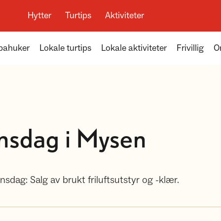
Hytter
Turtips
Aktiviteter
apahuker
Lokale turtips
Lokale aktiviteter
Frivillig
O
nsdag i Mysen
sdag: Salg av brukt friluftsutstyr og -klær.