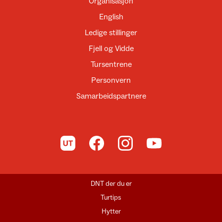
Organisasjon
English
Ledige stillinger
Fjell og Vidde
Tursentrene
Personvern
Samarbeidspartnere
Til UT.no
Til DNT på Facebook
Til DNT på Instagram
Til DNT på YouTube
DNT der du er
Turtips
Hytter