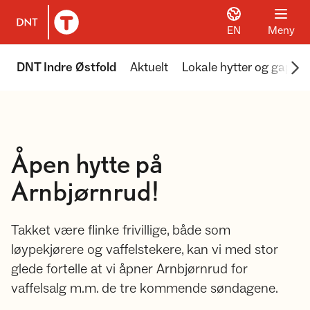
EN
Meny
Til DNT.no forside
Scr
DNT Indre Østfold
Aktuelt
Lokale hytter og gapah
Åpen hytte på
Arnbjørnrud!
Takket være flinke frivillige, både som
løypekjørere og vaffelstekere, kan vi med stor
glede fortelle at vi åpner Arnbjørnrud for
vaffelsalg m.m. de tre kommende søndagene.