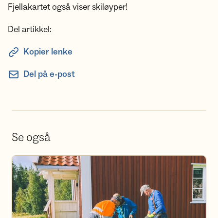
Fjellakartet også viser skiløyper!
Del artikkel:
Kopier lenke
Del på e-post
Se også
Bli frivillig i DNT Indre Østfold