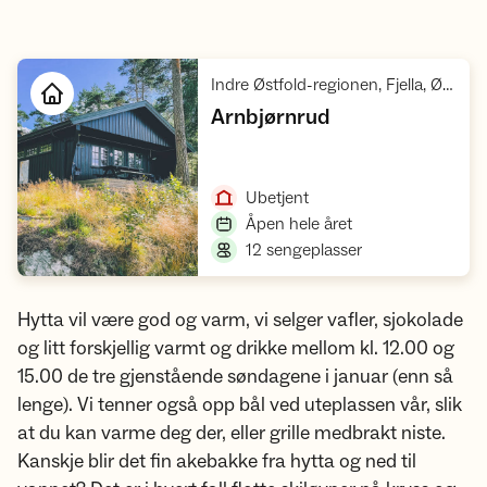
,
Indre Østfold-regionen, Fjella, Østfold
,
Arnbjørnrud
Åpne hytte
,
Ubetjent
,
Åpen hele året
,
12 sengeplasser
Hytta vil være god og varm, vi selger vafler, sjokolade
og litt forskjellig varmt og drikke mellom kl. 12.00 og
15.00 de tre gjenstående søndagene i januar (enn så
lenge). Vi tenner også opp bål ved uteplassen vår, slik
at du kan varme deg der, eller grille medbrakt niste.
Kanskje blir det fin akebakke fra hytta og ned til