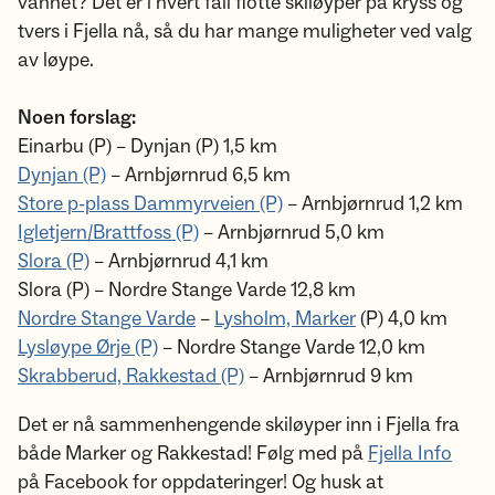
vannet? Det er i hvert fall flotte skiløyper på kryss og
tvers i Fjella nå, så du har mange muligheter ved valg
av løype.
Noen forslag:
Einarbu (P) – Dynjan (P) 1,5 km
Dynjan (P)
– Arnbjørnrud 6,5 km
Store p-plass Dammyrveien (P)
– Arnbjørnrud 1,2 km
Igletjern/Brattfoss (P)
– Arnbjørnrud 5,0 km
Slora (P)
– Arnbjørnrud 4,1 km
Slora (P) – Nordre Stange Varde 12,8 km
Nordre Stange Varde
–
Lysholm, Marker
(P) 4,0 km
Lysløype Ørje (P)
– Nordre Stange Varde 12,0 km
Skrabberud, Rakkestad (P)
– Arnbjørnrud 9 km
Det er nå sammenhengende skiløyper inn i Fjella fra
både Marker og Rakkestad! Følg med på
Fjella Info
på Facebook for oppdateringer! Og husk at