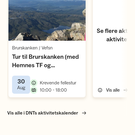
Se flere aktiv
aktivitets
Åpne aktivitet
,
Brurskanken / Vefsn
Tur til Brurskanken (med
Hemnes TF og
,
Brurskanken Turlag)
30
,
Krevende fellestur
,
Aug
,
10:00 - 18:00
Vis alle
Vis alle i DNTs aktivitetskalender