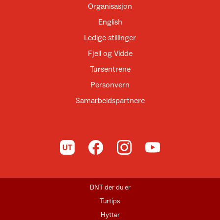
Organisasjon
English
Ledige stillinger
Fjell og Vidde
Tursentrene
Personvern
Samarbeidspartnere
Til UT.no
Til DNT på Facebook
Til DNT på Instagram
Til DNT på YouTube
DNT der du er
Turtips
Hytter