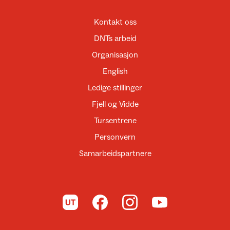
Kontakt oss
DNTs arbeid
Organisasjon
English
Ledige stillinger
Fjell og Vidde
Tursentrene
Personvern
Samarbeidspartnere
Til UT.no
Til DNT på Facebook
Til DNT på Instagram
Til DNT på YouTube