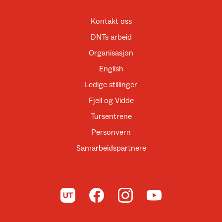
Kontakt oss
DNTs arbeid
Organisasjon
English
Ledige stillinger
Fjell og Vidde
Tursentrene
Personvern
Samarbeidspartnere
Til UT.no
Til DNT på Facebook
Til DNT på Instagram
Til DNT på YouTube