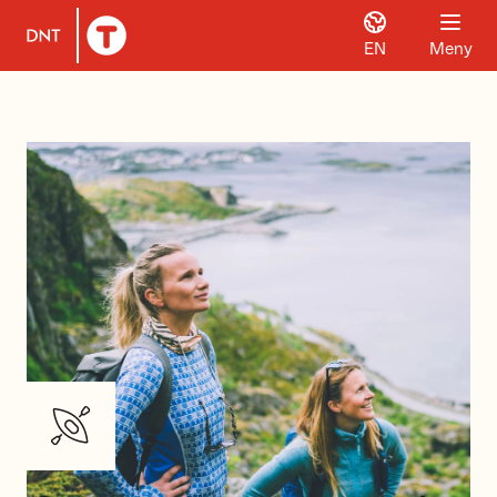
EN
Meny
Til DNT.no forside