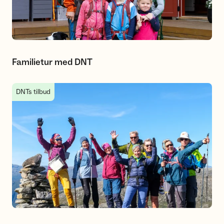
Familietur med DNT
Seniortur med DNT
DNTs tilbud