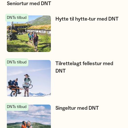
Seniortur med DNT
DNTs tilbud
Hytte til hytte-tur med DNT
Hytte til hytte-tur med DNT
DNTs tilbud
Tilrettelagt fellestur med DNT
Tilrettelagt fellestur med
DNT
DNTs tilbud
Singeltur med DNT
Singeltur med DNT