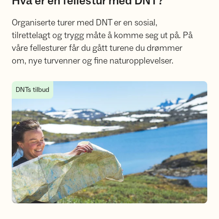
Hva er en fellestur med DNT?
Organiserte turer med DNT er en sosial,
tilrettelagt og trygg måte å komme seg ut på. På
våre fellesturer får du gått turene du drømmer
om, nye turvenner og fine naturopplevelser.
Ferskingtur med DNT
DNTs tilbud