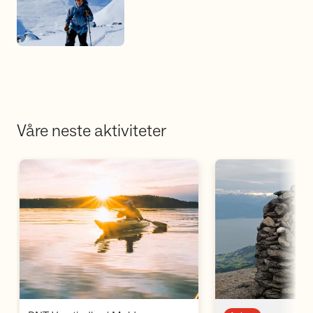
Våre neste aktiviteter
Åpne aktivitet
Å