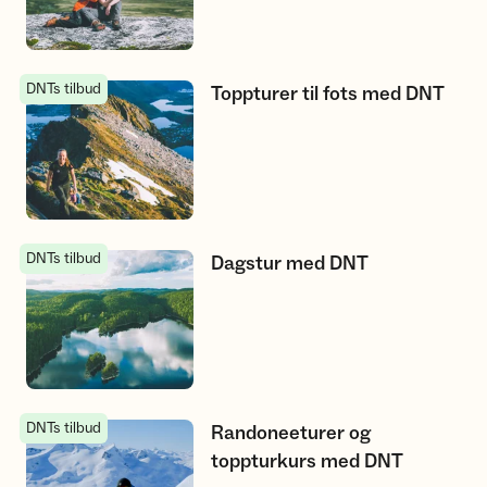
DNTs tilbud
Toppturer til fots med DNT
Toppturer til fots med DNT
DNTs tilbud
Dagstur med DNT
Dagstur med DNT
DNTs tilbud
Randoneeturer og toppturkurs med DNT
Randoneeturer og
toppturkurs med DNT