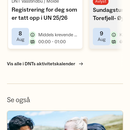
,
DNT Vasstindbu / Molde
Avlyst
Registrering for deg som
Sundagstur: 
,
er tatt opp i UN 25/26
Torefjell- Øys
8
9
,
Middels krevende kurs
,
,
Aug
Aug
,
00:00 - 01:00
07:3
Vis alle i DNTs aktivitetskalender
Se også
Bli frivillig