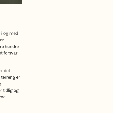
g i og med
ver
lere hundre
et forsvar
er det
 terreng er
g
 tidlig og
rne