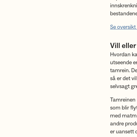
innskrenkni
bestandene 
Se oversikt
Vill elle
Hvordan kan
utseende er 
tamrein. De
så er det v
selvsagt gr
Tamreinen e
som blir fly
med matman
andre produ
er uansett 