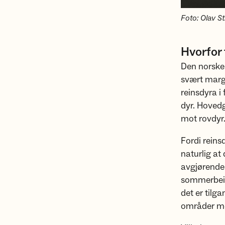
Foto: Olav S
Hvorfor 
Den norske 
svært margi
reinsdyra i 
dyr. Hovedg
mot rovdyr
Fordi reins
naturlig at
avgjørende f
sommerbeite
det er tilg
områder me