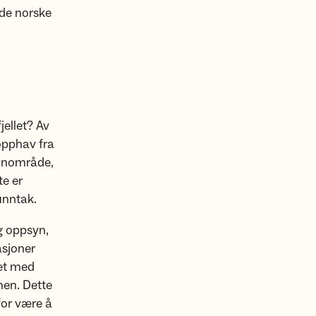
 de norske
jellet? Av
 opphav fra
reinområde,
te er
unntak.
g oppsyn,
asjoner
net med
nen. Dette
for være å