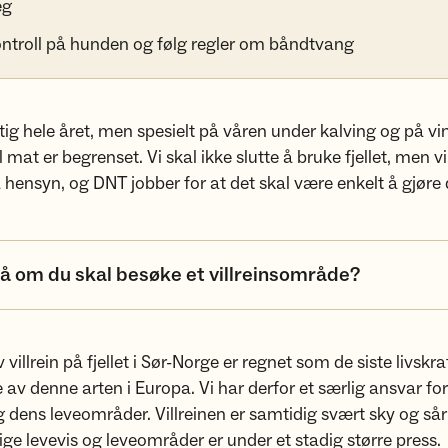
eg
ntroll på hunden og følg regler om båndtvang
ktig hele året, men spesielt på våren under kalving og på vi
l mat er begrenset. Vi skal ikke slutte å bruke fjellet, men v
ensyn, og DNT jobber for at det skal være enkelt å gjøre 
å om du skal besøke et villreinsområde?
villrein på fjellet i Sør-Norge er regnet som de siste livskra
av denne arten i Europa. Vi har derfor et særlig ansvar for
og dens leveområder. Villreinen er samtidig svært sky og så
ige levevis og leveområder er under et stadig større press.