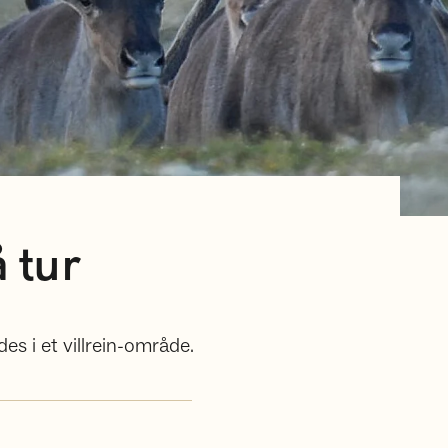
å tur
es i et villrein-område.