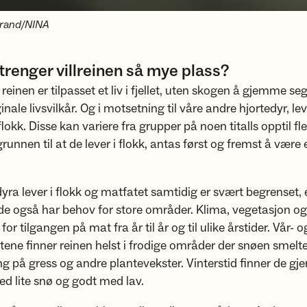
trand/NINA
trenger villreinen så mye plass?
reinen er tilpasset et liv i fjellet, uten skogen å gjemme se
nale livsvilkår. Og i motsetning til våre andre hjortedyr, le
flokk. Disse kan variere fra grupper på noen titalls opptil f
runnen til at de lever i flokk, antas først og fremst å være 
.
dyra lever i flokk og matfatet samtidig er svært begrenset, 
 de også har behov for store områder. Klima, vegetasjon og
or tilgangen på mat fra år til år og til ulike årstider. Vår- o
ne finner reinen helst i frodige områder der snøen smelter
ang på gress og andre plantevekster. Vinterstid finner de gje
d lite snø og godt med lav.