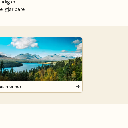
idig er
le, gjør bare
s mer her
es mer her