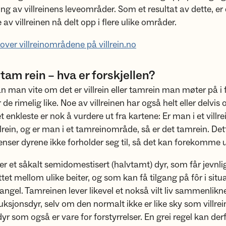
ng av villreinens leveområder. Som et resultat av dette, er
av villreinen nå delt opp i flere ulike områder.
 over villreinområdene på villrein.no
r tam rein – hva er forskjellen?
 man vite om det er villrein eller tamrein man møter på i f
de rimelig like. Noe av villreinen har også helt eller delvis
t enkleste er nok å vurdere ut fra kartene: Er man i et vill
illrein, og er man i et tamreinområde, så er det tamrein. Det
enser dyrene ikke forholder seg til, så det kan forekomme 
r et såkalt semidomestisert (halvtamt) dyr, som får jevnli
ttet mellom ulike beiter, og som kan få tilgang på fôr i situ
gel. Tamreinen lever likevel et nokså vilt liv sammenlik
ksjonsdyr, selv om den normalt ikke er like sky som villrei
dyr som også er vare for forstyrrelser. En grei regel kan der