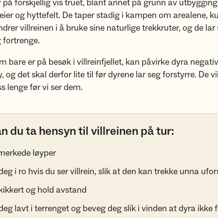
er på forskjellig vis truet, blant annet på grunn av utbygging
veier og hyttefelt. De taper stadig i kampen om arealene, k
ndrer villreinen i å bruke sine naturlige trekkruter, og de lar 
g fortrenge.
bare er på besøk i villreinfjellet, kan påvirke dyra negativt
, og det skal derfor lite til før dyrene lar seg forstyrre. De vi
 lenge før vi ser dem.
an du ta hensyn til villreinen på tur:
merkede løyper
deg i ro hvis du ser villrein, slik at den kan trekke unna ufor
kikkert og hold avstand
deg lavt i terrenget og beveg deg slik i vinden at dyra ikke f