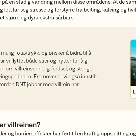
er på en stadig vandring mellom disse områdene. At de samt
 lett lar seg stresse og forstyrre fra beiting, kalving og hvi
t større og dyra ekstra sårbare.
Le
 mulig fotavtrykk, og ønsker å bidra til å
r vi flyttet både stier og hytter for å gi
on om villreinvennelig ferdsel, og stenger
vingsperioden. Fremover er vi også innstilt
ordan DNT jobber med villrein her.
L
er villreinen?
er og barriereeffekter har ført til en kraftig oppsplitting og