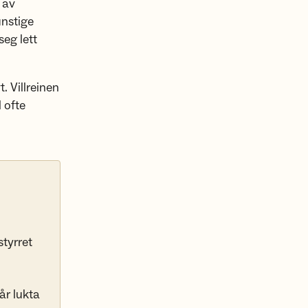
 av
unstige
seg lett
. Villreinen
l ofte
styrret
år lukta