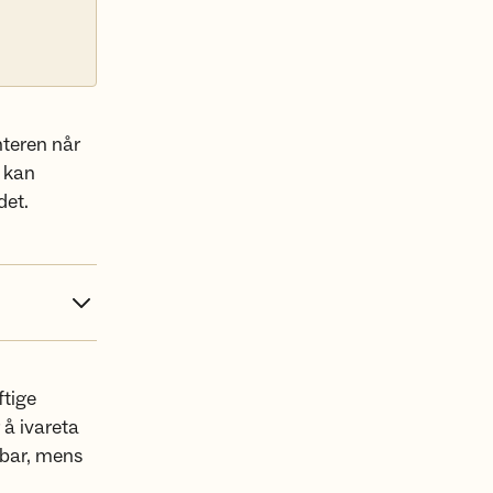
nteren når
i kan
det.
ftige
 å ivareta
rbar, mens