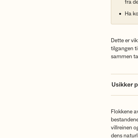
fra d
Ha ko
Dette er vi
tilgangen ti
sammen ta h
Usikker p
Flokkene av 
bestandene 
villreinen 
dens naturl