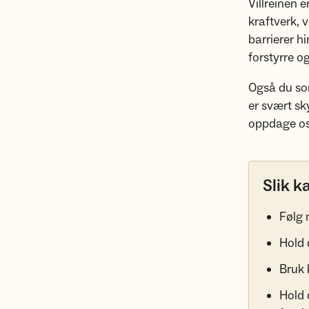
Villreinen 
kraftverk, 
barrierer hi
forstyrre o
Også du som 
er svært sky
oppdage oss
Slik k
Følg 
Hold 
Bruk 
Hold 