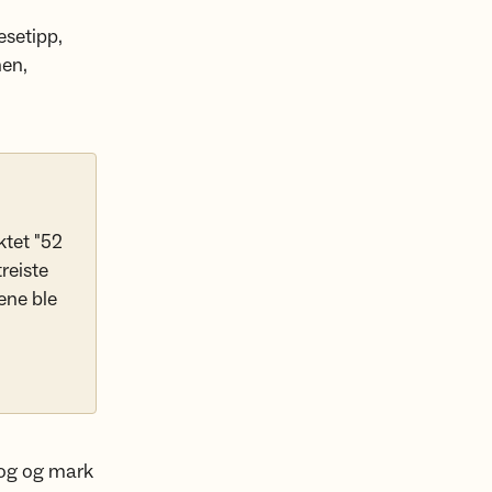
esetipp,
nen,
ktet "52
reiste
rene ble
skog og mark