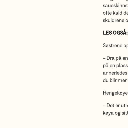
saueskinnsf
ofte kald d
skuldrene o
LES OGSÅ
Søstrene op
– Dra på en 
på en plass
annerledes 
du blir mer 
Hengekøyetu
– Det er ut
køya og sit