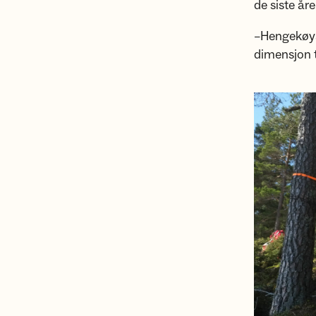
de siste år
–Hengekøya 
dimensjon til