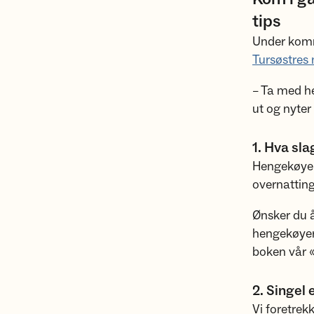
tips
Under komme
Tursøstres 
– Ta med he
ut og nyter
1. Hva sl
Hengekøyen
overnattings
Ønsker du å
hengekøyer 
boken vår «
2. Singel
Vi foretrek