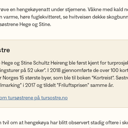
prøve en hengekøyenatt under stjernene. Våkne med kald n
n varme, høre fuglekvitteret, se hvitveisen dekke skogbun
ursøstrene Hege og Stine.
stre
 Hege og Stine Schultz Heireng ble først kjent for turprosje
ingsturer på 52 uker". I 2018 gjennomførte de over 100 kort
 Norges 15 største byer, som ble til boken “Kortreist”. Søst
llmarking" i 2017 og tildelt "Friluftsprisen" samme år.
om tursøstrene på tursostre.no
n tvil om at hengekøya har blitt observert stadig oftere i 