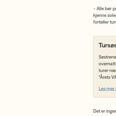
– Alle bør 
kjenne sole
forteller t
Tursø
Søstrene
overnatt
turer nær
"Årets Vi
Les mer 
Det er inge