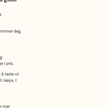
a
u kommer deg
og
 i pris.
 å teste ut
 i køya. I
ir mer