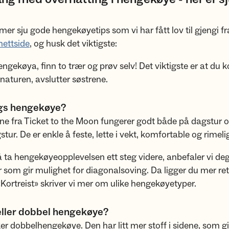
r sju gode hengekøyetips som vi har fått lov til gjengi fr
nettside
, og husk det viktigste:
ngekøya, finn to trær og prøv selv! Det viktigste er at d
 naturen, avslutter søstrene.
ags hengekøye?
e fra Ticket to the Moon fungerer godt både på dagstur 
tur. De er enkle å feste, lette i vekt, komfortable og rimelige
 ta hengekøyeopplevelsen ett steg videre, anbefaler vi deg
som gir mulighet for diagonalsoving. Da ligger du mer rett
Kortreist» skriver vi mer om ulike hengekøyetyper.
 eller dobbel hengekøye?
ker dobbelhengekøye. Den har litt mer stoff i sidene, som g