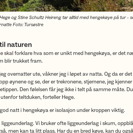
Hege og Stine Schultz Heireng tar alltid med hengekøye på tur - 
rnatte Foto: Tursøstre
il naturen
e skal forklare hva som er unikt med hengekøya, er det næ
 blir trukket fram.
r jeg overnatter ute, våkner jeg i løpet av natta. Og da er d
opp øynene og se, der er trekronene, stjernene, jeg kjenner 
etippen. Den følelsen får jeg ikke i telt på samme måte. Du
utenfor teltduken, forteller Hege.
 god natt i hengekøya er isolasjon under kroppen viktig.
liggeunderlag. Vi bruker ofte liggeunderlag i skum, oppbl
så, men kan ta litt plass. Har du en bred køye, kan du ogs