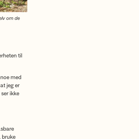
selv om de
rheten til
et noe med
at jeg er
 ser ikke
åsbare
å bruke