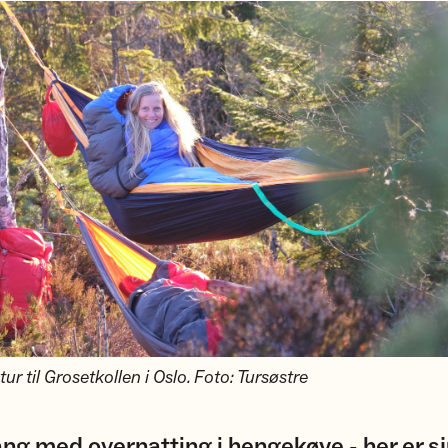
r til Grosetkollen i Oslo. Foto: Tursøstre
ng med overnatting i hengekøye - her er s