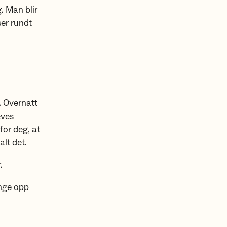
. Man blir
ser rundt
n. Overnatt
eves
for deg, at
alt det.
.
enge opp