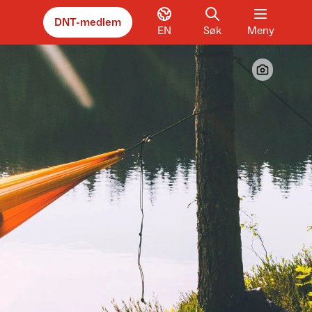
DNT-medlem
EN
Søk
Meny