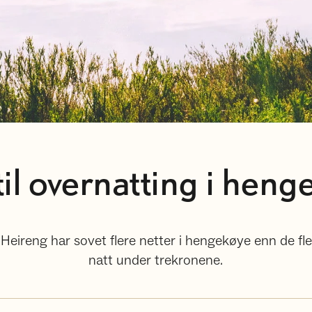
til overnatting i hen
eireng har sovet flere netter i hengekøye enn de fles
natt under trekronene.