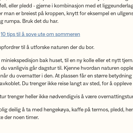
ell, eller pledd - gjerne i kombinasjon med et liggeunderlag
er man er breiest på kroppen, knytt for eksempel en ullgen
g rumpa. Bruk det du har.
:
10 tips til å sove ute om sommeren
pfordrer til å utforske naturen der du bor.
miniekspedisjon bak huset, til en ny kolle eller et nytt tjer
 du vanligvis går dagstur til. Kjenne hvordan naturen oppl
når du overnatter i den. At plassen får en større betydning 
avkoblet. Du trenger ikke reise langt av sted, for å oppleve 
r trenger heller ikke nødvendigvis å være overnattingstur
rolig deilig å ta med hengekøya, kaffe på termos, pledd, h
te der noen timer.