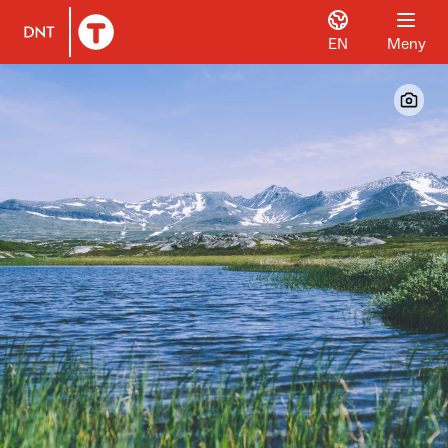
EN
Meny
Til DNT.no forside