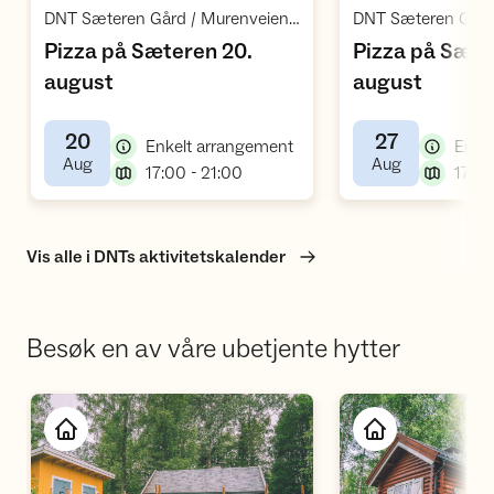
,
DNT Sæteren Gård / Murenveien 151 / Bekkestua
Pizza på Sæteren 20.
Pizza på Sæte
,
,
august
august
20
27
,
Enkelt arrangement
Enke
,
,
Aug
Aug
,
17:00 - 21:00
17:00
Vis alle i DNTs aktivitetskalender
Besøk en av våre ubetjente hytter