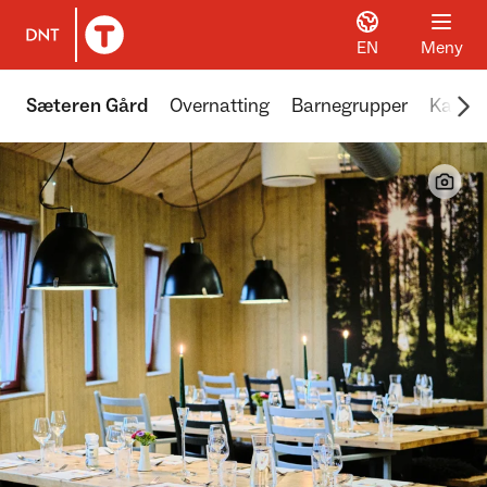
EN
Meny
Til DNT.no forside
Scr
Sæteren Gård
Overnatting
Barnegrupper
Kafé