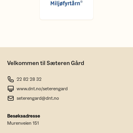
Velkommen til Sæteren Gård
22 82 28 32
www.dnt.no/seterengard
seterengard@dnt.no
Besøksadresse
Murenveien 151