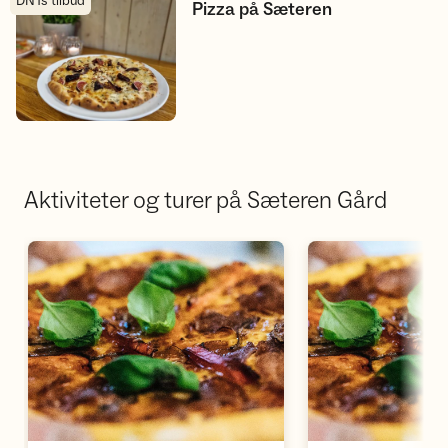
DNTs tilbud
Pizza på Sæteren
Pizza på Sæteren
Aktiviteter og turer på Sæteren Gård
Åpne aktivitet
Å