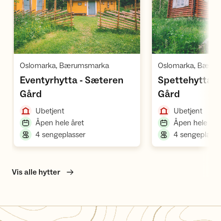
Åpne hytte
Å
,
Oslomarka, Bærumsmarka
Oslomarka, Bæru
Eventyrhytta - Sæteren
Spettehytta -
,
,
Gård
Gård
,
,
Ubetjent
Ubetjent
,
Åpen hele året
Åpen hele åre
,
4 sengeplasser
4 sengeplasse
Vis alle hytter