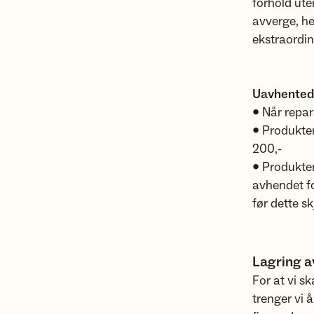
forhold ute
avverge, he
ekstraordin
Uavhented
• Når repar
• Produkter
200,-
• Produkter
avhendet fo
før dette sk
Lagring a
For at vi s
trenger vi