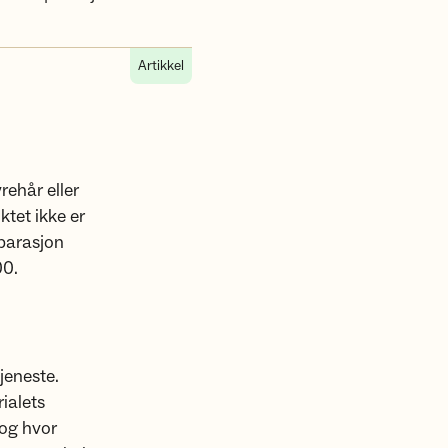
Artikkel
rehår eller
tet ikke er
eparasjon
00.
jeneste.
ialets
 og hvor