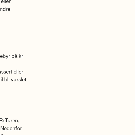
eller
andre
ebyr på kr
ssert eller
 bli varslet
 ReTuren,
 Nedenfor