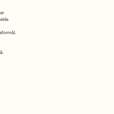
er
jelde
sformål.
å: