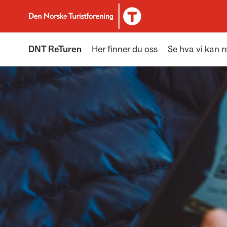
Til DNT.no forside
DNT ReTuren
Her finner du oss
Se hva vi kan r