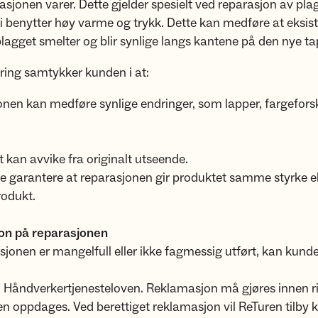
asjonen varer. Dette gjelder spesielt ved reparasjon av pl
vi benytter høy varme og trykk. Dette kan medføre at eksis
 plagget smelter og blir synlige langs kantene på den nye ta
ring samtykker kunden i at:
nen kan medføre synlige endringer, som lapper, fargeforsk
t kan avvike fra originalt utseende.
ke garantere at reparasjonen gir produktet samme styrke ell
rodukt.
on på reparasjonen
sjonen er mangelfull eller ikke fagmessig utført, kan kund
il Håndverkertjenesteloven. Reklamasjon må gjøres innen ri
ilen oppdages. Ved berettiget reklamasjon vil ReTuren tilby 