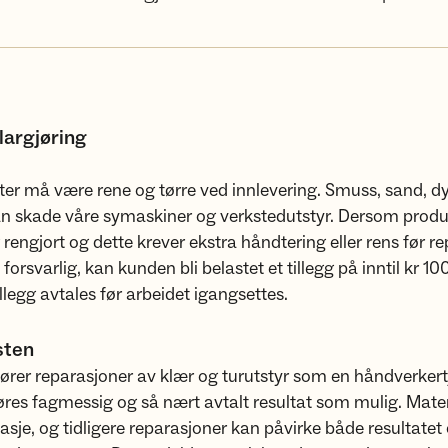
largjøring
ter må være rene og tørre ved innlevering. Smuss, sand, dy
n skade våre symaskiner og verkstedutstyr. Dersom produk
g rengjort og dette krever ekstra håndtering eller rens før r
forsvarlig, kan kunden bli belastet et tillegg på inntil kr 10
illegg avtales før arbeidet igangsettes.
sten
ører reparasjoner av klær og turutstyr som en håndverkert
øres fagmessig og så nært avtalt resultat som mulig. Mater
itasje, og tidligere reparasjoner kan påvirke både resultatet