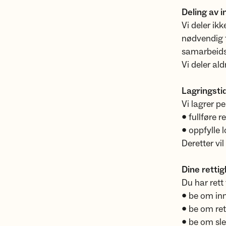
Deling av 
Vi deler i
nødvendig 
samarbeidsp
Vi deler al
Lagringsti
Vi lagrer p
• fullføre 
• oppfylle 
Deretter vil
Dine retti
Du har rett t
• be om in
• be om ret
• be om sle