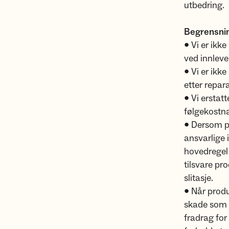
utbedring.
Begrensnin
• Vi er ikke
ved innleve
• Vi er ikk
etter repar
• Vi erstat
følgekostna
• Dersom pro
ansvarlige 
hovedregel
tilsvare pr
slitasje.
• Når produ
skade som s
fradrag for 