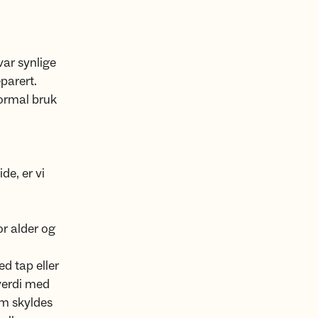
var synlige
eparert.
normal bruk
de, er vi
r alder og
ed tap eller
verdi med
som skyldes