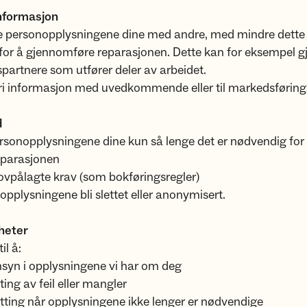
informasjon
kke personopplysningene dine med andre, med mindre dette 
for å gjennomføre reparasjonen. Dette kan for eksempel g
artnere som utfører deler av arbeidet.
dri informasjon med uvedkommende eller til markedsføring
d
ersonopplysningene dine kun så lenge det er nødvendig for 
reparasjonen
lovpålagte krav (som bokføringsregler)
 opplysningene bli slettet eller anonymisert.
gheter
il å:
nsyn i opplysningene vi har om deg
ting av feil eller mangler
tting når opplysningene ikke lenger er nødvendige