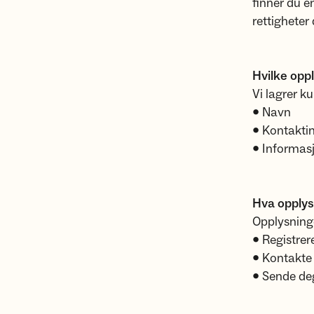
finner du en
rettigheter 
Hvilke oppl
Vi lagrer k
• Navn
• Kontakti
• Informasj
Hva opplys
Opplysninge
• Registrer
• Kontakte 
• Sende deg 