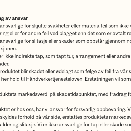
g av ansvar
 ansvarlige for skjulte svakheter eller materialfeil som ikke 
ring eller for andre feil ved plagget enn det som er avtalt r
e ansvarlige for slitasje eller skader som oppstår gjennom 
asjonen.
ter ikke indirekte tap, som tapt tur, arrangement eller andre
der.
duktet blir skadet eller ødelagt som følge av feil fra vår si
i henhold til Håndverkertjenesteloven. Erstatningen vil som
oduktets markedsverdi på skadetidspunktet, med fradrag fo
ktet er hos oss, har vi ansvar for forsvarlig oppbevaring. V
kyldes forhold på vår side, erstattes produktets markeds
alder og slitasje. Vi er ikke ansvarlige for tap eller skade 