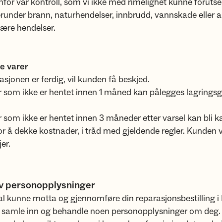
nfor vår kontroll, som vi ikke med rimelighet kunne forutse 
runder brann, naturhendelser, innbrudd, vannskade eller 
ære hendelser.
e varer
asjonen er ferdig, vil kunden få beskjed.
 som ikke er hentet innen 1 måned kan pålegges lagringsg
 som ikke er hentet innen 3 måneder etter varsel kan bli ka
r å dekke kostnader, i tråd med gjeldende regler. Kunden vil
jer.
v personopplysninger
kal kunne motta og gjennomføre din reparasjonsbestilling i
 å samle inn og behandle noen personopplysninger om deg.