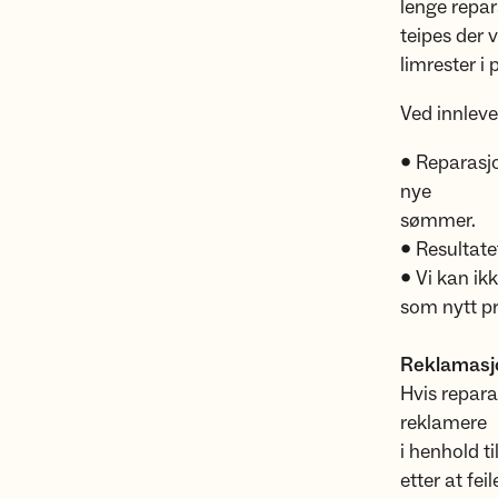
lenge repar
teipes der 
limrester i
Ved innleve
• Reparasjo
nye
sømmer.
• Resultate
• Vi kan ik
som nytt p
Reklamasj
Hvis repara
reklamere
i henhold t
etter at fe