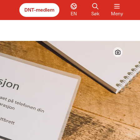
DNT-medlem
EN
Søk
Meny