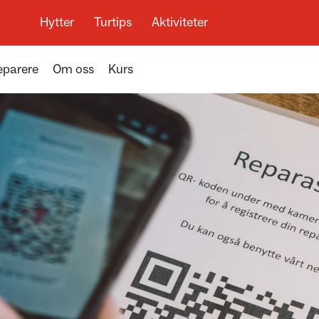
Hytter
Turtips
Aktiviteter
eparere
Om oss
Kurs