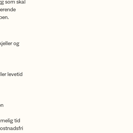
agg som skal
terende
pen.
jeller og
er levetid
en
melig tid
kostnadsfri